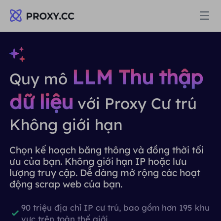
Proxy
LLM Thu thập
Quy mô
PROXY DÂN CƯ
Định giá
dữ liệu
với Proxy Cư trú
Ủy quyền cư trú
PROXY DÂN CƯ
Không giới hạn
Data for AI
Proxy dân cư tĩnh
Ủy quyền cư trú
$0.8
/GB
Chọn kế hoạch băng thông và đồng thời tối
ưu của bạn. Không giới hạn IP hoặc lưu
Giải pháp
lượng truy cập. Dễ dàng mở rộng các hoạt
Proxy cư trú không giới hạn
Proxy dân cư tĩnh
$0.28
/IP/Ngày
động scrap web của bạn.
THEO TRƯỜNG HỢP SỬ DỤNG
Tài nguyên
90 triệu địa chỉ IP cư trú, bao gồm hơn 195 khu
Ủy nhiệm trung tâm dữ liệu tĩnh
Proxy cư trú không giới hạn
$69.62
/Ngày
Nghiên cứu thị trường
vực trên toàn thế giới.