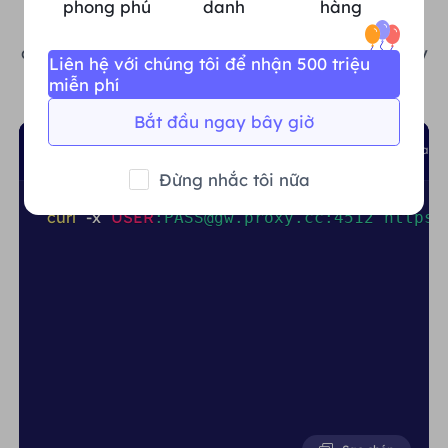
phong phú
danh
hàng
triển cho việc huấn luyện LLM và khử trích xuất
dữ liệu - đầy đủ với tài liệu, mã nguồn và hướng
dẫn cài đặt. Bắt đầu mở khóa giá trị dữ liệu ngay
Liên hệ với chúng tôi để nhận 500 triệu
bây giờ!
miễn phí
Bắt đầu ngay bây giờ
shell
python
Node.js
PHP
GO
Java
Đừng nhắc tôi nữa
curl
-x
USER
:PASS@gw.proxy.cc:4512 https: