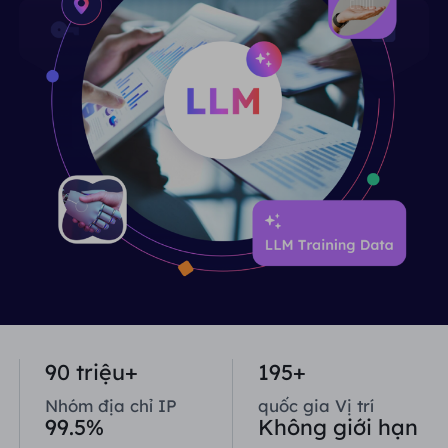
Vương quốc Anh
Русский
Tích hợp thêm
Brazil
हिंदी
Nga
Português
Tích hợp thêm
90 triệu+
195+
Nhóm địa chỉ IP
quốc gia Vị trí
99.5%
Không giới hạn