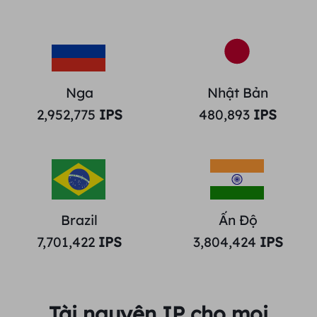
Nga
Nhật Bản
2,952,775
IPS
480,893
IPS
Brazil
Ấn Độ
7,701,422
IPS
3,804,424
IPS
Tài nguyên IP cho mọi