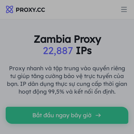
Proxy
Zambia Proxy
22,887
IPs
PROXY DÂN CƯ
Định giá
Ủy quyền cư trú
Proxy nhanh và tập trung vào quyền riêng
PROXY DÂN CƯ
tư giúp tăng cường bảo vệ trực tuyến của
Data for AI
bạn. IP dân dụng thực sự cung cấp thời gian
Proxy dân cư tĩnh
Ủy quyền cư trú
$0.8
/GB
hoạt động 99,5% và kết nối ổn định.
Giải pháp
Proxy cư trú không giới hạn
Proxy dân cư tĩnh
$0.28
/IP/Ngày
Bắt đầu ngay bây giờ
THEO TRƯỜNG HỢP SỬ DỤNG
Tài nguyên
Ủy nhiệm trung tâm dữ liệu tĩnh
Proxy cư trú không giới hạn
$69.62
/Ngày
Nghiên cứu thị trường