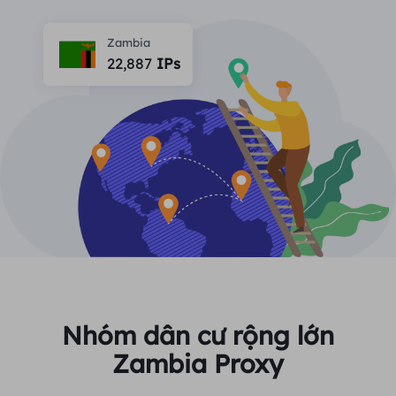
ĐỐI TÁC
Một đặc vụ ISP lâu dài
Học hỏi
Ủy nhiệm trung tâm dữ liệu tĩnh
Zambia
$0.2
/IP/ngày
Bảo vệ thương hiệu
22,887
IPs
Chương trình liên kết
GIÚP ĐỠ
Một đặc vụ ISP lâu dài
$1.4
/GB
Việt Nam
Giám sát SEO
Đối tác
Câu hỏi thường gặp
中文
CÔNG CỤ MIỄN PHÍ
Thưởng thức
Giảm giá 77%
và hành động
Xác minh quảng cáo
Blog
ngay!
Trình kiểm tra proxy
English
Khu dân cư $0/GB
Không giới hạn $0/Ngày
Quét và thu thập dữ liệu web
Hướng dẫn sử dụng
Việt Nam
Danh sách proxy miễn phí
Xem tất cả
TÍCH HỢP
Đăng nhập
Đăng ký
Deutsch
ĐỊA ĐIỂM
Nhóm dân cư rộng lớn
Cách bật lại quyền thông
Zambia Proxy
Hoa Kỳ
báo trang web
Indonesia