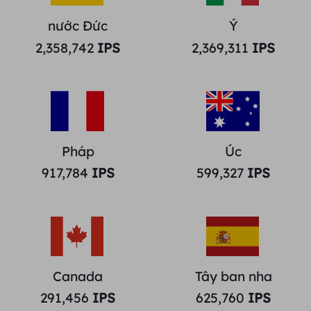
nước Đức
Ý
2,358,742
IPS
2,369,311
IPS
Pháp
Úc
917,784
IPS
599,327
IPS
Canada
Tây ban nha
291,456
IPS
625,760
IPS