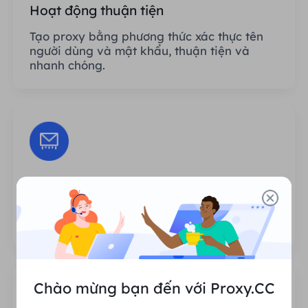
Hoạt động thuận tiện
Tạo proxy bằng phương thức xác thực tên
người dùng và mật khẩu, thuận tiện và
nhanh chóng.
Phiên không giới hạn
Không có giới hạn về số lần sử dụng hoặc
tần suất gọi proxy.
Chào mừng bạn đến với Proxy.CC