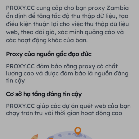
Vương quốc Anh
PROXY.CC cung cấp cho bạn proxy Zambia
Русский
Tích hợp thêm
ổn định để tăng tốc độ thu thập dữ liệu, tạo
điều kiện thuận lợi cho việc thu thập dữ liệu
Brazil
हिंदी
web, theo dõi giá, xác minh quảng cáo và
các hoạt động khác của bạn.
Nga
Português
Proxy của nguồn gốc đạo đức
Tích hợp thêm
PROXY.CC đảm bảo rằng proxy có chất
lượng cao và được đảm bảo là nguồn đáng
tin cậy
Cơ sở hạ tầng đáng tin cậy
PROXY.CC giúp các dự án quét web của bạn
chạy trơn tru với thời gian hoạt động cao