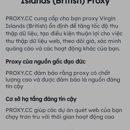
Islands (British) Proxy
Vương quốc Anh
Русский
Tích hợp thêm
PROXY.CC cung cấp cho bạn proxy Virgin
Brazil
Islands (British) ổn định để tăng tốc độ thu
हिंदी
thập dữ liệu, tạo điều kiện thuận lợi cho việc
thu thập dữ liệu web, theo dõi giá, xác minh
Nga
Português
quảng cáo và các hoạt động khác của bạn.
Tích hợp thêm
Proxy của nguồn gốc đạo đức
PROXY.CC đảm bảo rằng proxy có chất
lượng cao và được đảm bảo là nguồn đáng
tin cậy
Cơ sở hạ tầng đáng tin cậy
PROXY.CC giúp các dự án quét web của bạn
chạy trơn tru với thời gian hoạt động cao