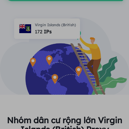
ĐỐI TÁC
Một đặc vụ ISP lâu dài
Học hỏi
Ủy nhiệm trung tâm dữ liệu tĩnh
$0.2
/IP/ngày
Bảo vệ thương hiệu
Chương trình liên kết
Virgin Islands (British)
GIÚP ĐỠ
172
IPs
Một đặc vụ ISP lâu dài
$1.4
/GB
Việt Nam
Giám sát SEO
Đối tác
Câu hỏi thường gặp
中文
CÔNG CỤ MIỄN PHÍ
Thưởng thức
Giảm giá 77%
và hành động
Xác minh quảng cáo
Blog
ngay!
Trình kiểm tra proxy
English
Khu dân cư $0/GB
Không giới hạn $0/Ngày
Quét và thu thập dữ liệu web
Hướng dẫn sử dụng
Việt Nam
Danh sách proxy miễn phí
Xem tất cả
TÍCH HỢP
Đăng nhập
Đăng ký
Deutsch
ĐỊA ĐIỂM
Cách bật lại quyền thông
Nhóm dân cư rộng lớn Virgin
Hoa Kỳ
báo trang web
Indonesia