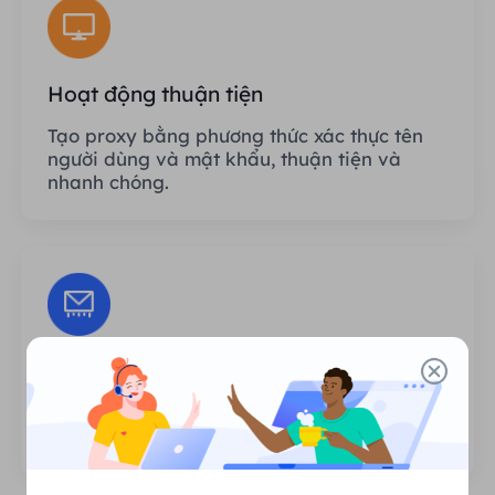
Hoạt động thuận tiện
Tạo proxy bằng phương thức xác thực tên
người dùng và mật khẩu, thuận tiện và
nhanh chóng.
Phiên không giới hạn
Không có giới hạn về số lần sử dụng hoặc
tần suất gọi proxy.