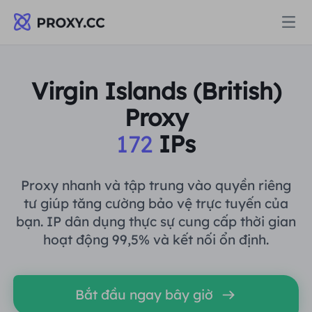
Proxy
Virgin Islands (British)
Proxy
PROXY DÂN CƯ
Định giá
172
IPs
Ủy quyền cư trú
PROXY DÂN CƯ
Data for AI
Proxy nhanh và tập trung vào quyền riêng
Proxy dân cư tĩnh
tư giúp tăng cường bảo vệ trực tuyến của
Ủy quyền cư trú
$0.8
/GB
bạn. IP dân dụng thực sự cung cấp thời gian
Giải pháp
hoạt động 99,5% và kết nối ổn định.
Proxy cư trú không giới hạn
Proxy dân cư tĩnh
$0.28
/IP/Ngày
THEO TRƯỜNG HỢP SỬ DỤNG
Tài nguyên
Bắt đầu ngay bây giờ
Ủy nhiệm trung tâm dữ liệu tĩnh
Proxy cư trú không giới hạn
$69.62
/Ngày
Nghiên cứu thị trường