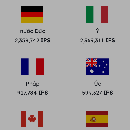
nước Đức
Ý
2,358,742
IPS
2,369,311
IPS
Pháp
Úc
917,784
IPS
599,327
IPS