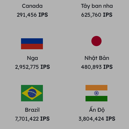
Canada
Tây ban nha
291,456
IPS
625,760
IPS
Nga
Nhật Bản
2,952,775
IPS
480,893
IPS
Brazil
Ấn Độ
7,701,422
IPS
3,804,424
IPS