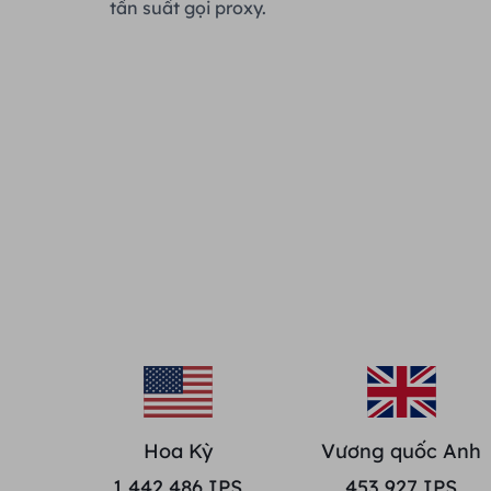
tần suất gọi proxy.
Hoa Kỳ
Vương quốc Anh
1,442,486
IPS
453,927
IPS