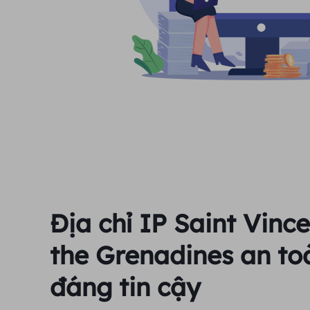
Địa chỉ IP Saint Vinc
the Grenadines an to
đáng tin cậy