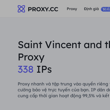
Proxy
Định giá
$0.8
Saint Vincent and 
Proxy
338
IPs
Proxy nhanh và tập trung vào quyền riêng 
cường bảo vệ trực tuyến của bạn. IP dân d
cung cấp thời gian hoạt động 99,5% và kết 