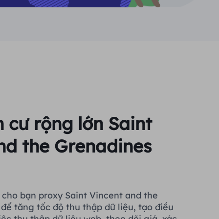
cư rộng lớn Saint
nd the Grenadines
cho bạn proxy Saint Vincent and the
để tăng tốc độ thu thập dữ liệu, tạo điều
iệc thu thập dữ liệu web, theo dõi giá, xác