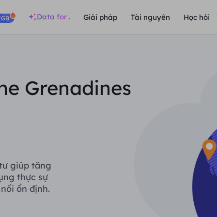
Data for AI
Giải pháp
Tài nguyên
Học hỏi
/GB
the Grenadines
tư giúp tăng
ụng thực sự
nối ổn định.