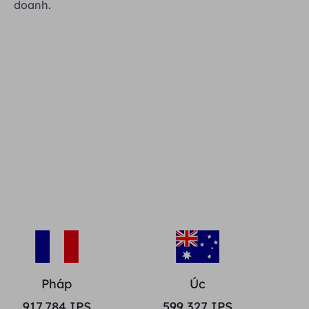
doanh.
Pháp
Úc
917,784
IPS
599,327
IPS