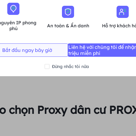
Hỗ trợ đa đồng thời
nguyên IP phong
Phiên và băng thông không giới hạn
An toàn & Ẩn danh
Hỗ trợ khách h
phú
Trung bình
Liên hệ với chúng tôi để nhậ
Bắt đầu ngay bây giờ
Mua ngay
triệu miễn phí
Đừng nhắc tôi nữa
ao chọn Proxy dân cư PRO