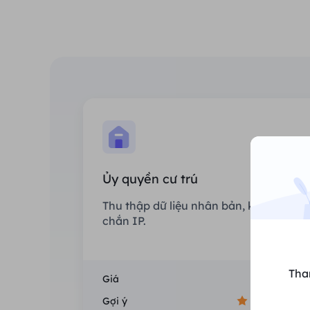
Ủy quyền cư trú
Thu thập dữ liệu nhân bản, không che
chắn IP.
Tha
Giá
$0/GB
Gợi ý