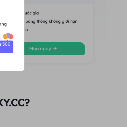
Định vị quốc gia
Phiên và băng thông không giới hạn
àng
Trung bình
n 500
Mua ngay
XY.CC?