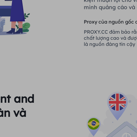
minh quảng cáo và 
Proxy của nguồn gốc 
PROXY.CC đảm bảo rằ
chất lượng cao và đư
là nguồn đáng tin cậy
ent and
àn và