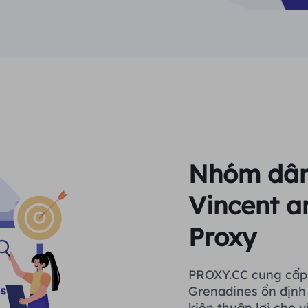
Nhóm dân 
Vincent a
Proxy
PROXY.CC cung cấp 
Grenadines ổn định 
kiện thuận lợi cho v