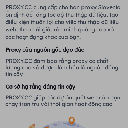
Vương quốc Anh
PROXY.CC cung cấp cho bạn proxy Slovenia
Русский
Tích hợp thêm
ổn định để tăng tốc độ thu thập dữ liệu, tạo
điều kiện thuận lợi cho việc thu thập dữ liệu
Brazil
हिंदी
web, theo dõi giá, xác minh quảng cáo và
các hoạt động khác của bạn.
Nga
Português
Proxy của nguồn gốc đạo đức
Tích hợp thêm
PROXY.CC đảm bảo rằng proxy có chất
lượng cao và được đảm bảo là nguồn đáng
tin cậy
Cơ sở hạ tầng đáng tin cậy
PROXY.CC giúp các dự án quét web của bạn
chạy trơn tru với thời gian hoạt động cao