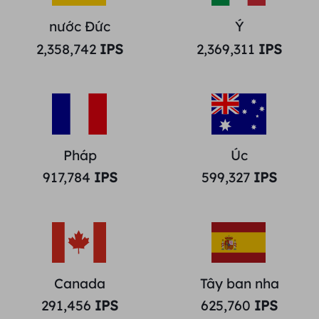
nước Đức
Ý
2,358,742
IPS
2,369,311
IPS
Pháp
Úc
917,784
IPS
599,327
IPS
Canada
Tây ban nha
291,456
IPS
625,760
IPS