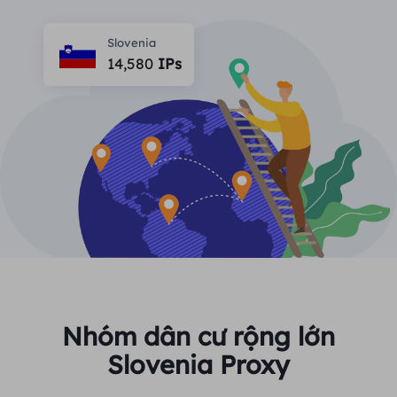
ĐỐI TÁC
Một đặc vụ ISP lâu dài
Học hỏi
Ủy nhiệm trung tâm dữ liệu tĩnh
Slovenia
$0.2
/IP/ngày
Bảo vệ thương hiệu
14,580
IPs
Chương trình liên kết
GIÚP ĐỠ
Một đặc vụ ISP lâu dài
$1.4
/GB
Việt Nam
Giám sát SEO
Đối tác
Câu hỏi thường gặp
中文
CÔNG CỤ MIỄN PHÍ
Thưởng thức
Giảm giá 77%
và hành động
Xác minh quảng cáo
Blog
ngay!
Trình kiểm tra proxy
English
Khu dân cư $0/GB
Không giới hạn $0/Ngày
Quét và thu thập dữ liệu web
Hướng dẫn sử dụng
Việt Nam
Danh sách proxy miễn phí
Xem tất cả
TÍCH HỢP
Đăng nhập
Đăng ký
Deutsch
ĐỊA ĐIỂM
Nhóm dân cư rộng lớn
Cách bật lại quyền thông
Slovenia Proxy
Hoa Kỳ
báo trang web
Indonesia