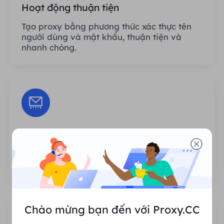
Hoạt động thuận tiện
Tạo proxy bằng phương thức xác thực tên
người dùng và mật khẩu, thuận tiện và
nhanh chóng.
Phiên không giới hạn
Không có giới hạn về số lần sử dụng hoặc
tần suất gọi proxy.
Chào mừng bạn đến với Proxy.CC