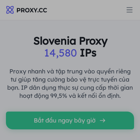
Proxy
Slovenia Proxy
14,580
IPs
PROXY DÂN CƯ
Định giá
Ủy quyền cư trú
Proxy nhanh và tập trung vào quyền riêng
PROXY DÂN CƯ
tư giúp tăng cường bảo vệ trực tuyến của
Data for AI
bạn. IP dân dụng thực sự cung cấp thời gian
Proxy dân cư tĩnh
Ủy quyền cư trú
$0.8
/GB
hoạt động 99,5% và kết nối ổn định.
Giải pháp
Proxy cư trú không giới hạn
Proxy dân cư tĩnh
$0.28
/IP/Ngày
Bắt đầu ngay bây giờ
THEO TRƯỜNG HỢP SỬ DỤNG
Tài nguyên
Ủy nhiệm trung tâm dữ liệu tĩnh
Proxy cư trú không giới hạn
$69.62
/Ngày
Nghiên cứu thị trường