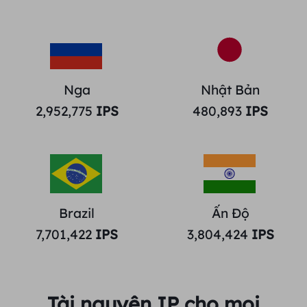
Nga
Nhật Bản
2,952,775
IPS
480,893
IPS
Brazil
Ấn Độ
7,701,422
IPS
3,804,424
IPS
Tài nguyên IP cho mọi