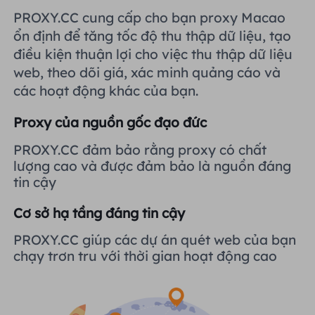
Vương quốc Anh
PROXY.CC cung cấp cho bạn proxy Macao
Русский
Tích hợp thêm
ổn định để tăng tốc độ thu thập dữ liệu, tạo
điều kiện thuận lợi cho việc thu thập dữ liệu
Brazil
हिंदी
web, theo dõi giá, xác minh quảng cáo và
các hoạt động khác của bạn.
Nga
Português
Proxy của nguồn gốc đạo đức
Tích hợp thêm
PROXY.CC đảm bảo rằng proxy có chất
lượng cao và được đảm bảo là nguồn đáng
tin cậy
Cơ sở hạ tầng đáng tin cậy
PROXY.CC giúp các dự án quét web của bạn
chạy trơn tru với thời gian hoạt động cao