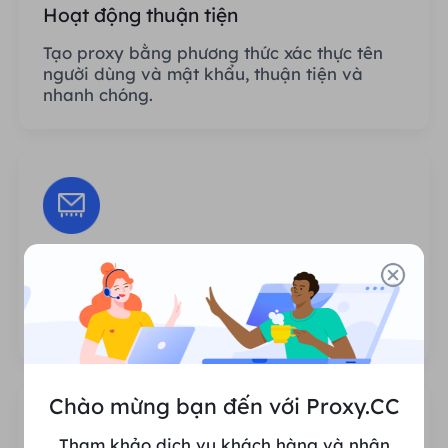
Hoạt động thuận tiện
Tạo proxy bằng phương thức xác thực tên
người dùng và mật khẩu, thuận tiện và
nhanh chóng.
Phiên không giới hạn
Không có giới hạn về số lần sử dụng hoặc
tần suất gọi proxy.
Chào mừng bạn đến với Proxy.CC
Tham khảo dịch vụ khách hàng và nhận