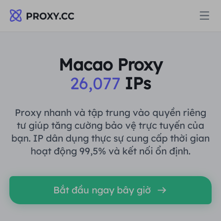
Proxy
Macao Proxy
26,077
IPs
PROXY DÂN CƯ
Định giá
Ủy quyền cư trú
Proxy nhanh và tập trung vào quyền riêng
PROXY DÂN CƯ
tư giúp tăng cường bảo vệ trực tuyến của
Data for AI
bạn. IP dân dụng thực sự cung cấp thời gian
Proxy dân cư tĩnh
Ủy quyền cư trú
$0
/GB
hoạt động 99,5% và kết nối ổn định.
Giải pháp
Proxy cư trú không giới hạn
Proxy dân cư tĩnh
$0
/IP/Ngày
Bắt đầu ngay bây giờ
THEO TRƯỜNG HỢP SỬ DỤNG
Tài nguyên
Ủy nhiệm trung tâm dữ liệu tĩnh
Proxy cư trú không giới hạn
$0
/Ngày
Nghiên cứu thị trường