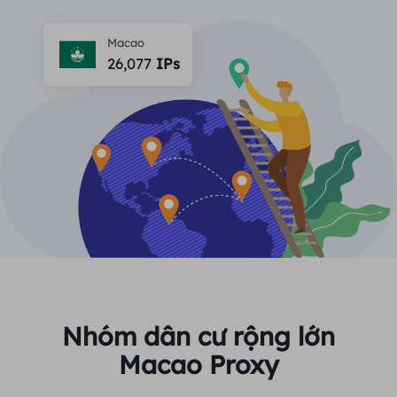
ĐỐI TÁC
Một đặc vụ ISP lâu dài
Học hỏi
Ủy nhiệm trung tâm dữ liệu tĩnh
Macao
$0
/IP/ngày
Bảo vệ thương hiệu
26,077
IPs
Chương trình liên kết
GIÚP ĐỠ
Một đặc vụ ISP lâu dài
$0
/GB
Việt Nam
Giám sát SEO
Đối tác
Câu hỏi thường gặp
中文
CÔNG CỤ MIỄN PHÍ
Thưởng thức
Giảm giá 77%
và hành động
Xác minh quảng cáo
Blog
ngay!
Trình kiểm tra proxy
English
Khu dân cư $0/GB
Không giới hạn $0/Ngày
Quét và thu thập dữ liệu web
Hướng dẫn sử dụng
Việt Nam
Danh sách proxy miễn phí
Xem tất cả
TÍCH HỢP
Đăng nhập
Đăng ký
Deutsch
ĐỊA ĐIỂM
Nhóm dân cư rộng lớn
Cách bật lại quyền thông
Macao Proxy
Hoa Kỳ
báo trang web
Indonesia