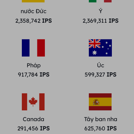
nước Đức
Ý
2,358,742
IPS
2,369,311
IPS
Pháp
Úc
917,784
IPS
599,327
IPS
Canada
Tây ban nha
291,456
IPS
625,760
IPS