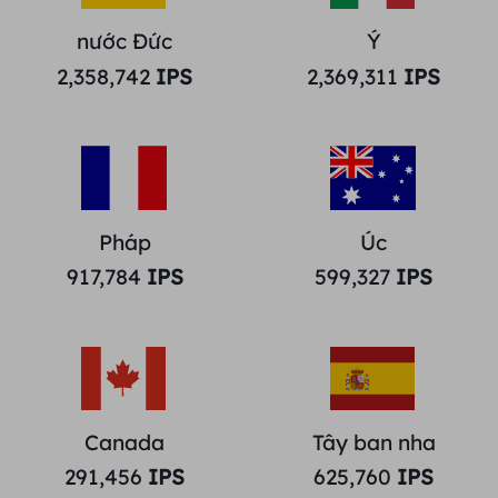
nước Đức
Ý
2,358,742
IPS
2,369,311
IPS
Pháp
Úc
917,784
IPS
599,327
IPS
Canada
Tây ban nha
291,456
IPS
625,760
IPS