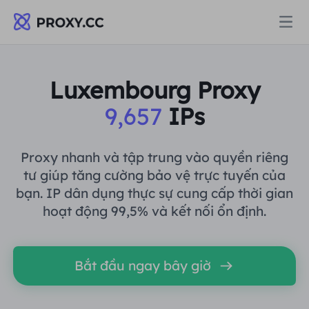
Proxy
Luxembourg Proxy
9,657
IPs
PROXY DÂN CƯ
Định giá
Ủy quyền cư trú
Proxy nhanh và tập trung vào quyền riêng
PROXY DÂN CƯ
tư giúp tăng cường bảo vệ trực tuyến của
Data for AI
bạn. IP dân dụng thực sự cung cấp thời gian
Proxy dân cư tĩnh
Ủy quyền cư trú
$0.8
/GB
hoạt động 99,5% và kết nối ổn định.
Giải pháp
Proxy cư trú không giới hạn
Proxy dân cư tĩnh
$0.28
/IP/Ngày
Bắt đầu ngay bây giờ
THEO TRƯỜNG HỢP SỬ DỤNG
Tài nguyên
Ủy nhiệm trung tâm dữ liệu tĩnh
Proxy cư trú không giới hạn
$69.62
/Ngày
Nghiên cứu thị trường