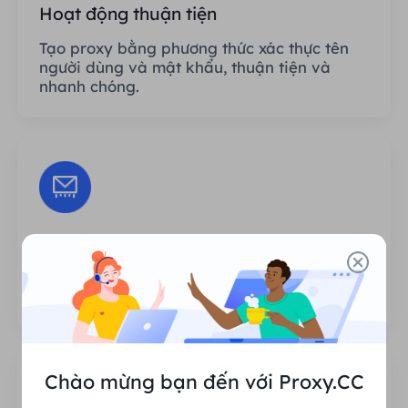
Hoạt động thuận tiện
Tạo proxy bằng phương thức xác thực tên
người dùng và mật khẩu, thuận tiện và
nhanh chóng.
Phiên không giới hạn
Không có giới hạn về số lần sử dụng hoặc
tần suất gọi proxy.
Chào mừng bạn đến với Proxy.CC