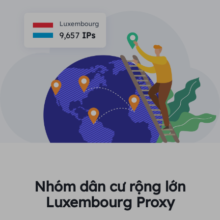
ĐỐI TÁC
Một đặc vụ ISP lâu dài
Học hỏi
Ủy nhiệm trung tâm dữ liệu tĩnh
Luxembourg
$0.2
/IP/ngày
Bảo vệ thương hiệu
9,657
IPs
Chương trình liên kết
GIÚP ĐỠ
Một đặc vụ ISP lâu dài
$1.4
/GB
Việt Nam
Giám sát SEO
Đối tác
Câu hỏi thường gặp
中文
CÔNG CỤ MIỄN PHÍ
Thưởng thức
Giảm giá 77%
và hành động
Xác minh quảng cáo
Blog
ngay!
Trình kiểm tra proxy
English
Khu dân cư $0/GB
Không giới hạn $0/Ngày
Quét và thu thập dữ liệu web
Hướng dẫn sử dụng
Việt Nam
Danh sách proxy miễn phí
Xem tất cả
TÍCH HỢP
Đăng nhập
Đăng ký
Deutsch
ĐỊA ĐIỂM
Nhóm dân cư rộng lớn
Cách bật lại quyền thông
Luxembourg Proxy
Hoa Kỳ
báo trang web
Indonesia