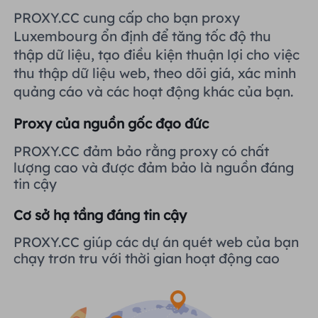
Vương quốc Anh
PROXY.CC cung cấp cho bạn proxy
Русский
Tích hợp thêm
Luxembourg ổn định để tăng tốc độ thu
thập dữ liệu, tạo điều kiện thuận lợi cho việc
Brazil
हिंदी
thu thập dữ liệu web, theo dõi giá, xác minh
quảng cáo và các hoạt động khác của bạn.
Nga
Português
Proxy của nguồn gốc đạo đức
Tích hợp thêm
PROXY.CC đảm bảo rằng proxy có chất
lượng cao và được đảm bảo là nguồn đáng
tin cậy
Cơ sở hạ tầng đáng tin cậy
PROXY.CC giúp các dự án quét web của bạn
chạy trơn tru với thời gian hoạt động cao