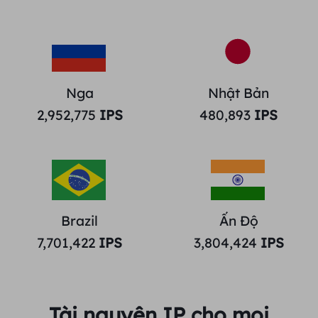
Nga
Nhật Bản
2,952,775
IPS
480,893
IPS
Brazil
Ấn Độ
7,701,422
IPS
3,804,424
IPS
Tài nguyên IP cho mọi