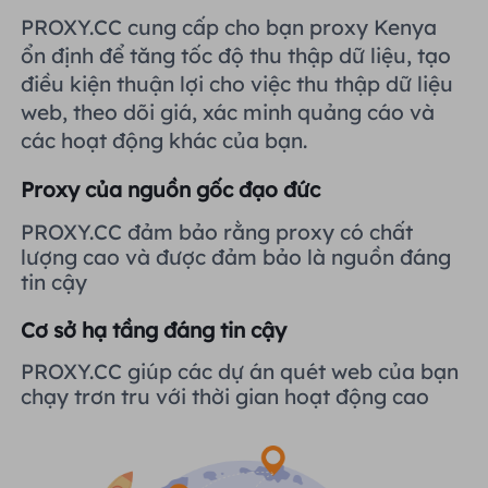
Vương quốc Anh
PROXY.CC cung cấp cho bạn proxy Kenya
Русский
Tích hợp thêm
ổn định để tăng tốc độ thu thập dữ liệu, tạo
điều kiện thuận lợi cho việc thu thập dữ liệu
Brazil
हिंदी
web, theo dõi giá, xác minh quảng cáo và
các hoạt động khác của bạn.
Nga
Português
Proxy của nguồn gốc đạo đức
Tích hợp thêm
PROXY.CC đảm bảo rằng proxy có chất
lượng cao và được đảm bảo là nguồn đáng
tin cậy
Cơ sở hạ tầng đáng tin cậy
PROXY.CC giúp các dự án quét web của bạn
chạy trơn tru với thời gian hoạt động cao