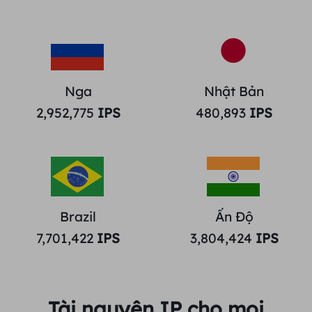
Nga
Nhật Bản
2,952,775
IPS
480,893
IPS
Brazil
Ấn Độ
7,701,422
IPS
3,804,424
IPS
Tài nguyên IP cho mọi