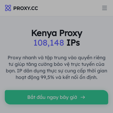
Proxy
Kenya Proxy
108,148
IPs
PROXY DÂN CƯ
Định giá
Ủy quyền cư trú
Proxy nhanh và tập trung vào quyền riêng
PROXY DÂN CƯ
tư giúp tăng cường bảo vệ trực tuyến của
Data for AI
bạn. IP dân dụng thực sự cung cấp thời gian
Proxy dân cư tĩnh
Ủy quyền cư trú
$0.8
/GB
hoạt động 99,5% và kết nối ổn định.
Giải pháp
Proxy cư trú không giới hạn
Proxy dân cư tĩnh
$0.28
/IP/Ngày
Bắt đầu ngay bây giờ
THEO TRƯỜNG HỢP SỬ DỤNG
Tài nguyên
Ủy nhiệm trung tâm dữ liệu tĩnh
Proxy cư trú không giới hạn
$69.62
/Ngày
Nghiên cứu thị trường