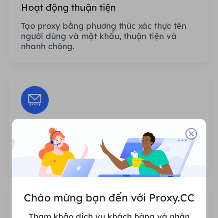
Hoạt động thuận tiện
Tạo proxy bằng phương thức xác thực tên
người dùng và mật khẩu, thuận tiện và
nhanh chóng.
Phiên không giới hạn
Không có giới hạn về số lần sử dụng hoặc
tần suất gọi proxy.
Chào mừng bạn đến với Proxy.CC
Tham khảo dịch vụ khách hàng và nhận