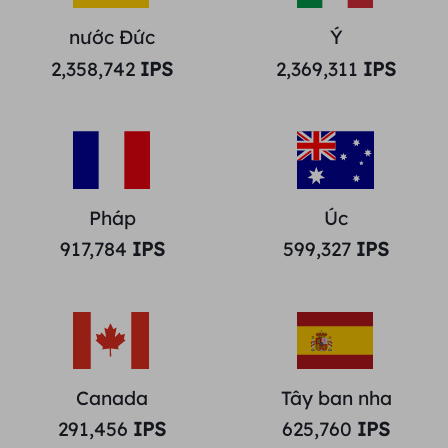
nước Đức
Ý
2,358,742
IPS
2,369,311
IPS
Pháp
Úc
917,784
IPS
599,327
IPS
Canada
Tây ban nha
291,456
IPS
625,760
IPS