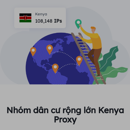
ĐỐI TÁC
Một đặc vụ ISP lâu dài
Học hỏi
Ủy nhiệm trung tâm dữ liệu tĩnh
Kenya
$0.2
/IP/ngày
Bảo vệ thương hiệu
108,148
IPs
Chương trình liên kết
GIÚP ĐỠ
Một đặc vụ ISP lâu dài
$1.4
/GB
Việt Nam
Giám sát SEO
Đối tác
Câu hỏi thường gặp
中文
CÔNG CỤ MIỄN PHÍ
Thưởng thức
Giảm giá 77%
và hành động
Xác minh quảng cáo
Blog
ngay!
Trình kiểm tra proxy
English
Khu dân cư $0/GB
Không giới hạn $0/Ngày
Quét và thu thập dữ liệu web
Hướng dẫn sử dụng
Việt Nam
Danh sách proxy miễn phí
Xem tất cả
TÍCH HỢP
Đăng nhập
Đăng ký
Deutsch
ĐỊA ĐIỂM
Nhóm dân cư rộng lớn Kenya
Cách bật lại quyền thông
Proxy
Hoa Kỳ
báo trang web
Indonesia