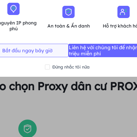
Trung bình
nguyên IP phong
An toàn & Ẩn danh
Hỗ trợ khách h
Mua ngay
phú
Liên hệ với chúng tôi để nhậ
Bắt đầu ngay bây giờ
triệu miễn phí
Đừng nhắc tôi nữa
ao chọn Proxy dân cư PRO