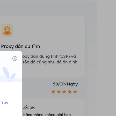
Proxy dân cư tĩnh
Trang bị proxy dân dụng tĩnh (ISP) và
tận hưởng tốc độ cũng như độ ổn định
vượt trội.
Giá
$0/IP/Ngày
Gợi ý
truy
Định vị quốc gia
Phiên và băng thông không giới hạn