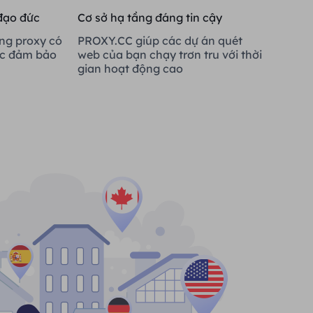
đạo đức
Cơ sở hạ tầng đáng tin cậy
ng proxy có
PROXY.CC giúp các dự án quét
ợc đảm bảo
web của bạn chạy trơn tru với thời
gian hoạt động cao