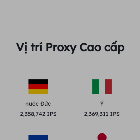
Vị trí Proxy Cao cấp
nước Đức
Ý
2,358,742
IPS
2,369,311
IPS