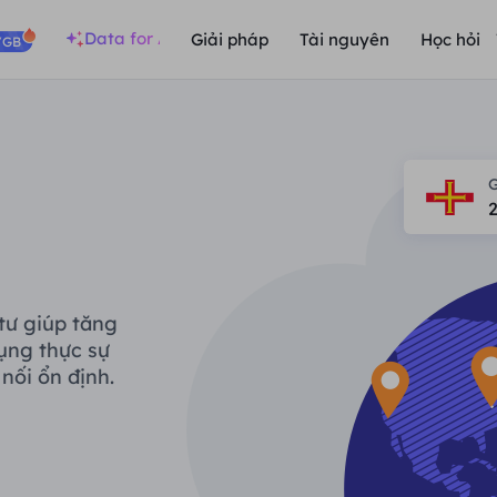
Data for AI
Giải pháp
Tài nguyên
Học hỏi
/GB
G
tư giúp tăng
ụng thực sự
nối ổn định.