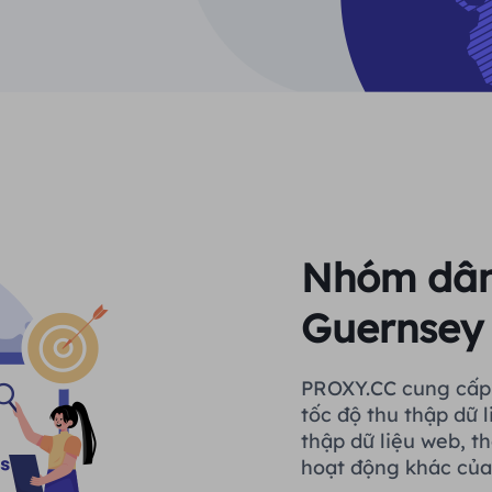
Nhóm dân 
Guernsey
PROXY.CC cung cấp 
tốc độ thu thập dữ l
thập dữ liệu web, t
hoạt động khác của