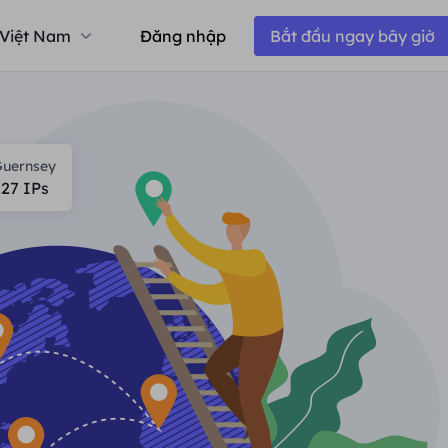
Việt Nam
Đăng nhập
Bắt đầu ngay bây giờ
uernsey
227
IPs