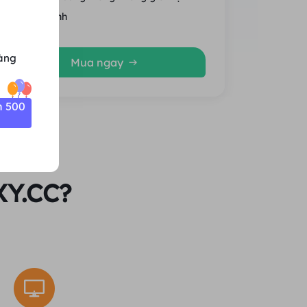
Trung bình
àng
Mua ngay
n 500
XY.CC?