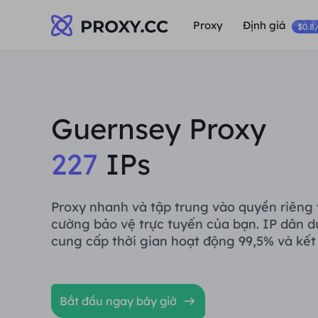
Proxy
Định giá
$0.8
Guernsey Proxy
227
IPs
Proxy nhanh và tập trung vào quyền riêng 
cường bảo vệ trực tuyến của bạn. IP dân d
cung cấp thời gian hoạt động 99,5% và kết 
Bắt đầu ngay bây giờ