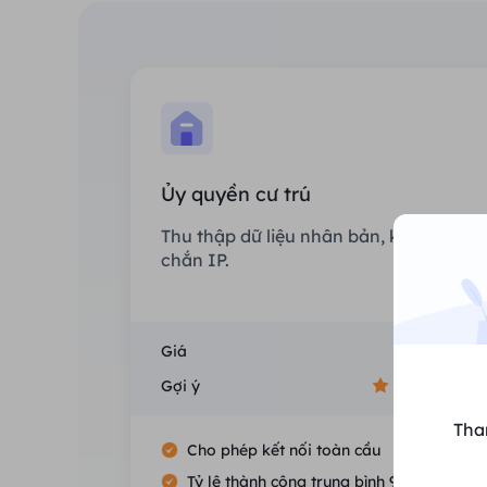
Ủy quyền cư trú
Thu thập dữ liệu nhân bản, không che
chắn IP.
Giá
$0/GB
Gợi ý
Tha
Cho phép kết nối toàn cầu
Tỷ lệ thành công trung bình 99.5%