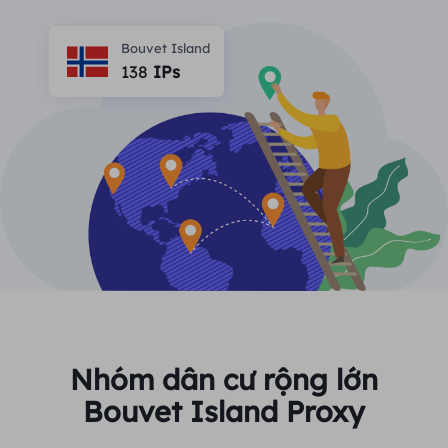
ĐỐI TÁC
Một đặc vụ ISP lâu dài
Học hỏi
Ủy nhiệm trung tâm dữ liệu tĩnh
Bouvet Island
$0.2
/IP/ngày
Bảo vệ thương hiệu
138
IPs
Chương trình liên kết
GIÚP ĐỠ
Một đặc vụ ISP lâu dài
$1.4
/GB
Việt Nam
Giám sát SEO
Đối tác
Câu hỏi thường gặp
中文
CÔNG CỤ MIỄN PHÍ
Thưởng thức
Giảm giá 77%
và hành động
Xác minh quảng cáo
Blog
ngay!
Trình kiểm tra proxy
English
Khu dân cư $0/GB
Không giới hạn $0/Ngày
Quét và thu thập dữ liệu web
Hướng dẫn sử dụng
Việt Nam
Danh sách proxy miễn phí
Xem tất cả
TÍCH HỢP
Đăng nhập
Đăng ký
Deutsch
ĐỊA ĐIỂM
Nhóm dân cư rộng lớn
Cách bật lại quyền thông
Bouvet Island Proxy
Hoa Kỳ
báo trang web
Indonesia