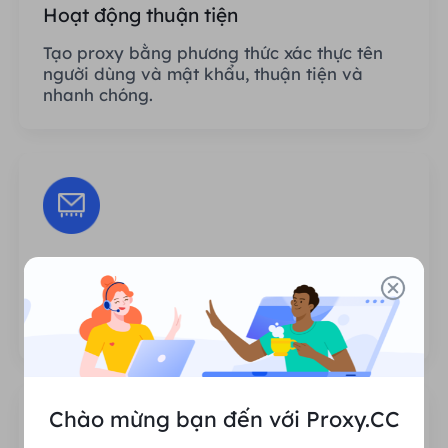
Hoạt động thuận tiện
Tạo proxy bằng phương thức xác thực tên
người dùng và mật khẩu, thuận tiện và
nhanh chóng.
Phiên không giới hạn
Không có giới hạn về số lần sử dụng hoặc
tần suất gọi proxy.
Chào mừng bạn đến với Proxy.CC