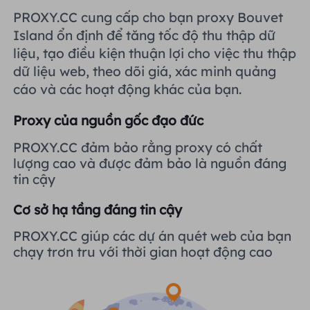
Vương quốc Anh
PROXY.CC cung cấp cho bạn proxy Bouvet
Русский
Tích hợp thêm
Island ổn định để tăng tốc độ thu thập dữ
liệu, tạo điều kiện thuận lợi cho việc thu thập
Brazil
हिंदी
dữ liệu web, theo dõi giá, xác minh quảng
cáo và các hoạt động khác của bạn.
Nga
Português
Proxy của nguồn gốc đạo đức
Tích hợp thêm
PROXY.CC đảm bảo rằng proxy có chất
lượng cao và được đảm bảo là nguồn đáng
tin cậy
Cơ sở hạ tầng đáng tin cậy
PROXY.CC giúp các dự án quét web của bạn
chạy trơn tru với thời gian hoạt động cao