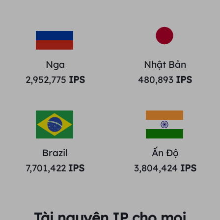
Nga
Nhật Bản
2,952,775
IPS
480,893
IPS
Brazil
Ấn Độ
7,701,422
IPS
3,804,424
IPS
Tài nguyên IP cho mọi