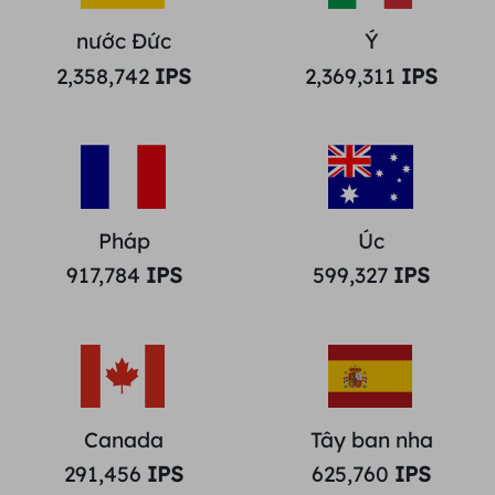
nước Đức
Ý
2,358,742
IPS
2,369,311
IPS
Pháp
Úc
917,784
IPS
599,327
IPS
Canada
Tây ban nha
291,456
IPS
625,760
IPS