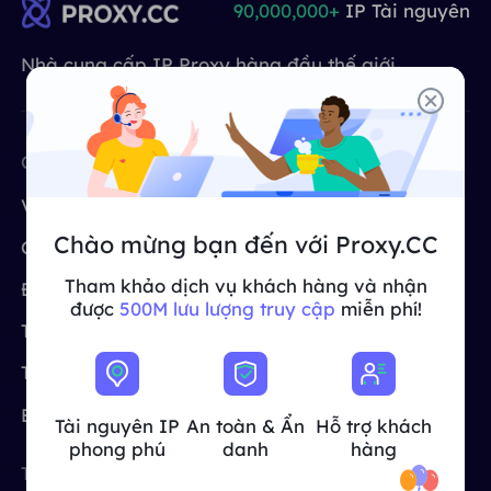
90,000,000+
IP Tài nguyên
ĐỐI TÁC
Một đặc vụ ISP lâu dài
Học hỏi
Ủy nhiệm trung tâm dữ liệu tĩnh
$0.2
/IP/ngày
Nhà cung cấp IP Proxy hàng đầu thế giới
Bảo vệ thương hiệu
Chương trình liên kết
GIÚP ĐỠ
Một đặc vụ ISP lâu dài
$1.4
/GB
Việt Nam
Giám sát SEO
Đối tác
CÔNG TY
CÔNG CỤ MIỄN PHÍ
Câu hỏi thường gặp
中文
Về chúng tôi
Proxy miễn phí
CÔNG CỤ MIỄN PHÍ
Thưởng thức
Giảm giá 77%
và hành động
Xác minh quảng cáo
Blog
Chào mừng bạn đến với Proxy.CC
ngay!
Chương trình liên kết
Trình kiểm tra proxy
Trình kiểm tra proxy
English
Tham khảo dịch vụ khách hàng và nhận
Khu dân cư $0/GB
Không giới hạn $0/Ngày
Định giá
CroxyProxy
Quét và thu thập dữ liệu web
được
500M lưu lượng truy cập
miễn phí!
Hướng dẫn sử dụng
Trường hợp sử dụng
Trang web proxy
Việt Nam
Danh sách proxy miễn phí
Xem tất cả
Trung tâm trợ giúp
Proxy của ISP
TÍCH HỢP
Đăng nhập
Đăng ký
Deutsch
ĐỊA ĐIỂM
Blog
Tài nguyên IP
An toàn & Ẩn
Hỗ trợ khách
Cách bật lại quyền thông
phong phú
danh
hàng
Hoa Kỳ
báo trang web
Indonesia
TUYỆT VỜI
ĐỊA ĐIỂM