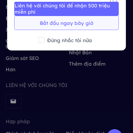
Liên hệ với chúng tôi để nhận 500 triệu
Vương quốc Anh
Nghiên cứu thị trường
Hoa Kỳ
Русский
Tích hợp thêm
miễn phí
Bảo vệ thương hiệu
Vương quốc Anh
Bắt đầu ngay bây giờ
Brazil
हिंदी
Xác minh quảng cáo
nước Đức
Đừng nhắc tôi nữa
Quét và thu thập dữ
Ấn Độ
Nga
Português
liệu web
Nhật Bản
Giám sát SEO
Tích hợp thêm
Thêm địa điểm
Hơn
LIÊN HỆ VỚI CHÚNG TÔI
Hợp pháp