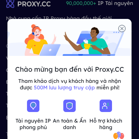
90,000,000+
IP Tài nguyên
ĐỐI TÁC
Một đặc vụ ISP lâu dài
Học hỏi
Ủy nhiệm trung tâm dữ liệu tĩnh
$0.2
/IP/ngày
Nhà cung cấp IP Proxy hàng đầu thế giới
Bảo vệ thương hiệu
Chương trình liên kết
GIÚP ĐỠ
Một đặc vụ ISP lâu dài
$1.4
/GB
Việt Nam
Giám sát SEO
Đối tác
CÔNG TY
CÔNG CỤ MIỄN PHÍ
Câu hỏi thường gặp
中文
Về chúng tôi
Proxy miễn phí
CÔNG CỤ MIỄN PHÍ
Thưởng thức
Giảm giá 77%
và hành động
Xác minh quảng cáo
Blog
Chào mừng bạn đến với Proxy.CC
ngay!
Chương trình liên kết
Trình kiểm tra proxy
Trình kiểm tra proxy
English
Tham khảo dịch vụ khách hàng và nhận
Khu dân cư $0/GB
Không giới hạn $0/Ngày
Định giá
CroxyProxy
Quét và thu thập dữ liệu web
được
500M lưu lượng truy cập
miễn phí!
Hướng dẫn sử dụng
Trường hợp sử dụng
Trang web proxy
Việt Nam
Danh sách proxy miễn phí
Xem tất cả
Trung tâm trợ giúp
Proxy của ISP
TÍCH HỢP
Đăng nhập
Đăng ký
Deutsch
ĐỊA ĐIỂM
Blog
Tài nguyên IP
An toàn & Ẩn
Hỗ trợ khách
Cách bật lại quyền thông
phong phú
danh
hàng
Hoa Kỳ
báo trang web
Indonesia
TUYỆT VỜI
ĐỊA ĐIỂM