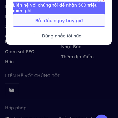
Liên hệ với chúng tôi để nhận 500 triệu
Vương quốc Anh
Nghiên cứu thị trường
Hoa Kỳ
Русский
Tích hợp thêm
miễn phí
Bảo vệ thương hiệu
Vương quốc Anh
Bắt đầu ngay bây giờ
Brazil
हिंदी
Xác minh quảng cáo
nước Đức
Đừng nhắc tôi nữa
Quét và thu thập dữ
Ấn Độ
Nga
Português
liệu web
Nhật Bản
Giám sát SEO
Tích hợp thêm
Thêm địa điểm
Hơn
LIÊN HỆ VỚI CHÚNG TÔI
Hợp pháp