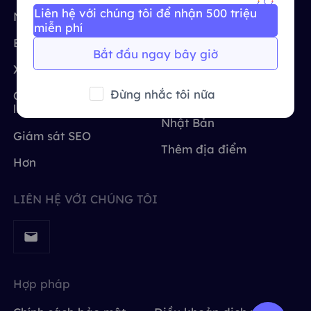
Liên hệ với chúng tôi để nhận 500 triệu
Vương quốc Anh
Nghiên cứu thị trường
Hoa Kỳ
Русский
Tích hợp thêm
miễn phí
Bảo vệ thương hiệu
Vương quốc Anh
Bắt đầu ngay bây giờ
Brazil
हिंदी
Xác minh quảng cáo
nước Đức
Đừng nhắc tôi nữa
Quét và thu thập dữ
Ấn Độ
Nga
Português
liệu web
Nhật Bản
Giám sát SEO
Tích hợp thêm
Thêm địa điểm
Hơn
LIÊN HỆ VỚI CHÚNG TÔI
Hợp pháp