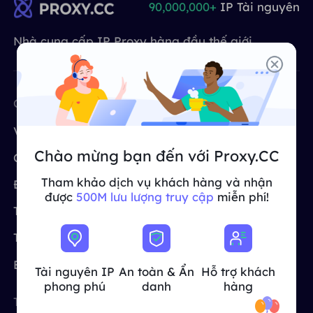
90,000,000+
IP Tài nguyên
ĐỐI TÁC
Một đặc vụ ISP lâu dài
Học hỏi
Ủy nhiệm trung tâm dữ liệu tĩnh
$0.2
/IP/ngày
Nhà cung cấp IP Proxy hàng đầu thế giới
Bảo vệ thương hiệu
Chương trình liên kết
GIÚP ĐỠ
Một đặc vụ ISP lâu dài
$1.4
/GB
Việt Nam
Giám sát SEO
Đối tác
CÔNG TY
CÔNG CỤ MIỄN PHÍ
Câu hỏi thường gặp
中文
Về chúng tôi
Proxy miễn phí
CÔNG CỤ MIỄN PHÍ
Thưởng thức
Giảm giá 77%
và hành động
Xác minh quảng cáo
Blog
Chào mừng bạn đến với Proxy.CC
ngay!
Chương trình liên kết
Trình kiểm tra proxy
Trình kiểm tra proxy
English
Tham khảo dịch vụ khách hàng và nhận
Khu dân cư $0/GB
Không giới hạn $0/Ngày
Định giá
CroxyProxy
Quét và thu thập dữ liệu web
được
500M lưu lượng truy cập
miễn phí!
Hướng dẫn sử dụng
Trường hợp sử dụng
Trang web proxy
Việt Nam
Danh sách proxy miễn phí
Xem tất cả
Trung tâm trợ giúp
Proxy của ISP
TÍCH HỢP
Đăng nhập
Đăng ký
Deutsch
ĐỊA ĐIỂM
Blog
Tài nguyên IP
An toàn & Ẩn
Hỗ trợ khách
Cách bật lại quyền thông
phong phú
danh
hàng
Hoa Kỳ
báo trang web
Indonesia
TUYỆT VỜI
ĐỊA ĐIỂM