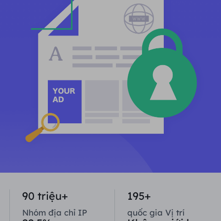
ĐỐI TÁC
Một đặc vụ ISP lâu dài
Học hỏi
Ủy nhiệm trung tâm dữ liệu tĩnh
$0.2
/IP/ngày
Bảo vệ thương hiệu
Chương trình liên kết
GIÚP ĐỠ
Một đặc vụ ISP lâu dài
$1.4
/GB
Việt Nam
Giám sát SEO
Đối tác
Câu hỏi thường gặp
中文
CÔNG CỤ MIỄN PHÍ
Thưởng thức
Giảm giá 77%
và hành động
Xác minh quảng cáo
Blog
ngay!
Trình kiểm tra proxy
English
Khu dân cư $0/GB
Không giới hạn $0/Ngày
Quét và thu thập dữ liệu web
Hướng dẫn sử dụng
Việt Nam
Danh sách proxy miễn phí
Xem tất cả
TÍCH HỢP
Đăng nhập
Đăng ký
Deutsch
ĐỊA ĐIỂM
90 triệu+
195+
Cách bật lại quyền thông
Hoa Kỳ
báo trang web
Indonesia
Nhóm địa chỉ IP
quốc gia Vị trí