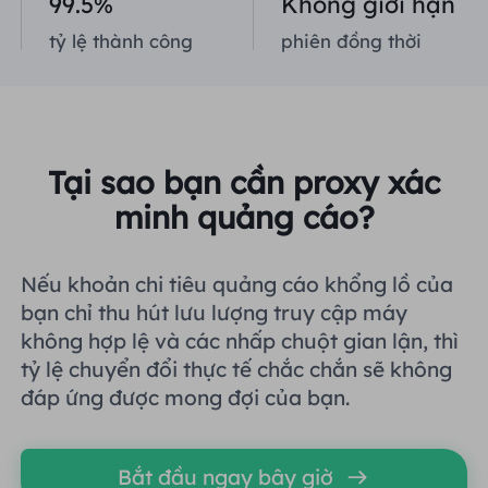
99.5%
Không giới hạn
Vương quốc Anh
tỷ lệ thành công
phiên đồng thời
Русский
Tích hợp thêm
Brazil
हिंदी
Nga
Português
Tại sao bạn cần proxy xác
minh quảng cáo?
Tích hợp thêm
Nếu khoản chi tiêu quảng cáo khổng lồ của
bạn chỉ thu hút lưu lượng truy cập máy
không hợp lệ và các nhấp chuột gian lận, thì
tỷ lệ chuyển đổi thực tế chắc chắn sẽ không
đáp ứng được mong đợi của bạn.
Bắt đầu ngay bây giờ