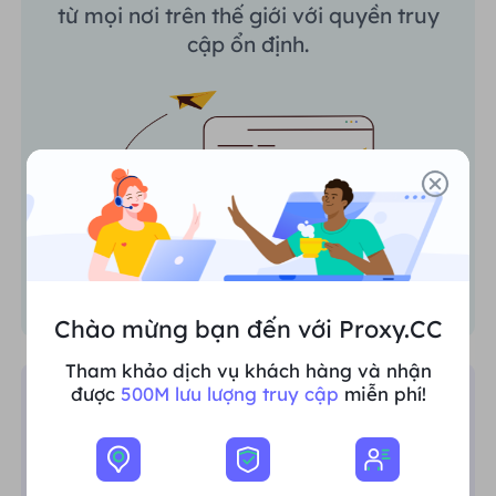
từ mọi nơi trên thế giới với quyền truy
cập ổn định.
Chào mừng bạn đến với Proxy.CC
Tham khảo dịch vụ khách hàng và nhận
được
500M lưu lượng truy cập
miễn phí!
Giám sát SEO
Dễ dàng thu thập dữ liệu SEO có giá trị,
tiến hành nghiên cứu đối thủ cạnh