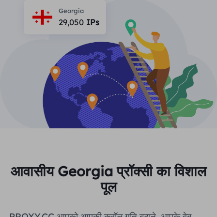
भागीदार
Georgia
लंबे समय से अभिनय आईएसपी प्रॉक्सी
सीखना
29,050
IPs
स्थिर डेटा केंद्र एजेंट
$0.2
दिन
ब्रांड संरक्षण
संबद्ध कार्यक्रम
मदद
लंबे समय से अभिनय आईएसपी प्रॉक्सी
$1.4
/GB
हिंदी
एसईओ निगरानी
भागीदारों
अक्सर पूछे जाने वाले प्रश्न
中文
मुफ़्त उपकरण
आनंद लेना
77% की छूट
और अभी कार्य करें!
विज्ञापन सत्यापन
ब्लॉग
आवासीय $0/GB
असीमित $0/दिन
प्रॉक्सी चेकर
English
वेब स्क्रैपिंग और क्रॉलिंग
उपयोगकर्ता गाइड
Việt Nam
मुफ़्त प्रॉक्सी सूची
सभी को देखें
एकीकरण
लॉग इन करें
साइन अप करें
आवासीय Georgia प्रॉक्सी का विशाल
Deutsch
स्थानों
पूल
अधिक एकीकरण
संयुक्त राज्य अमेरिका
Indonesia
PROXY.CC आपको आपकी क्रॉल गति बढ़ाने, आपके वेब