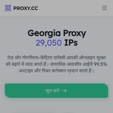
प्रॉक्सी
Georgia Proxy
29,050
IPs
आवासीय प्रॉक्सी
मूल्य निर्धारण
आवासीय प्रॉक्सी
तेज़ और गोपनीयता-केंद्रित प्रॉक्सी आपकी ऑनलाइन सुरक्षा
आवासीय प्रॉक्सी
को बढ़ाने में मदद करते हैं। वास्तविक आवासीय आईपी 99.5%
Data for AI
अपटाइम और स्थिर कनेक्शन प्रदान करते हैं।
स्थैतिक आवासीय प्रॉक्सी
आवासीय प्रॉक्सी
$0.8
/जीबी
समाधान
असीमित आवासीय प्रॉक्सी
शुरू करें
स्थैतिक आवासीय प्रॉक्सी
$0.28
/आईपी/दिन
उपयोग के मामले द्वारा
संसाधन
स्थिर डेटा केंद्र एजेंट
असीमित आवासीय प्रॉक्सी
$69.62
/दिन
बाजार अनुसंधान