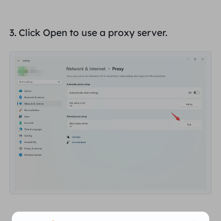
3. Click
Open to
use a proxy server.