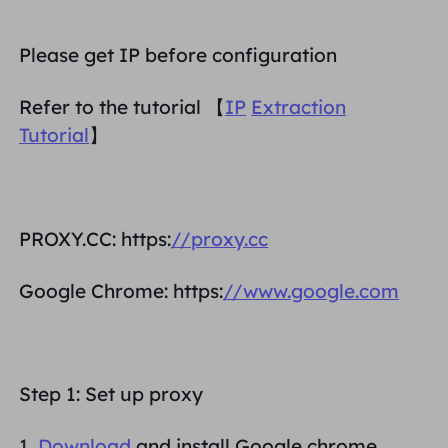
भागीदार
लंबे समय से अभिनय आईएसपी प्रॉक्सी
सीखना
स्थिर डेटा केंद्र एजेंट
$0.2
दिन
Please get IP before configuration
ब्रांड संरक्षण
संबद्ध कार्यक्रम
मदद
Refer to the tutorial 【
IP
Extraction
लंबे समय से अभिनय आईएसपी प्रॉक्सी
$1.4
/GB
हिंदी
Tutorial
】
एसईओ निगरानी
भागीदारों
अक्सर पूछे जाने वाले प्रश्न
中文
मुफ़्त उपकरण
आनंद लेना
77% की छूट
और अभी कार्य करें!
विज्ञापन सत्यापन
ब्लॉग
PROXY.CC: https:
//proxy.cc
आवासीय $0/GB
असीमित $0/दिन
प्रॉक्सी चेकर
English
वेब स्क्रैपिंग और क्रॉलिंग
उपयोगकर्ता गाइड
Google Chrome: https:
//www.google.com
Việt Nam
मुफ़्त प्रॉक्सी सूची
सभी को देखें
एकीकरण
लॉग इन करें
साइन अप करें
Deutsch
स्थानों
अधिक एकीकरण
Step 1: Set up proxy
संयुक्त राज्य अमेरिका
Indonesia
1.
Download
and install Google chrome,