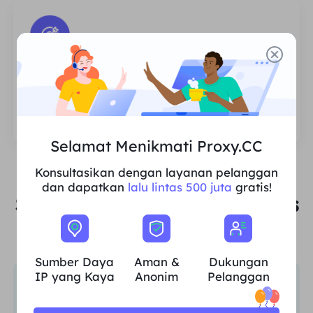
Stabil & Efisien
Bandwidth yang melimpah mendukung
tuntutan bisnis.
Selamat Menikmati Proxy.CC
Konsultasikan dengan layanan pelanggan
dan dapatkan
lalu lintas 500 juta
gratis!
Sumber Daya IP untuk Kasus
Penggunaan Apa Pun
Sumber Daya
Aman &
Dukungan
IP yang Kaya
Anonim
Pelanggan
Riset Pasar