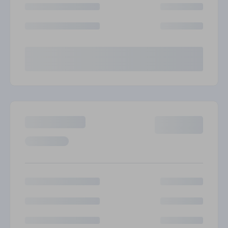
Inggris Raya
Русский
Brazil
हिंदी
Rusia
Português
Lebih Banyak Integrasi