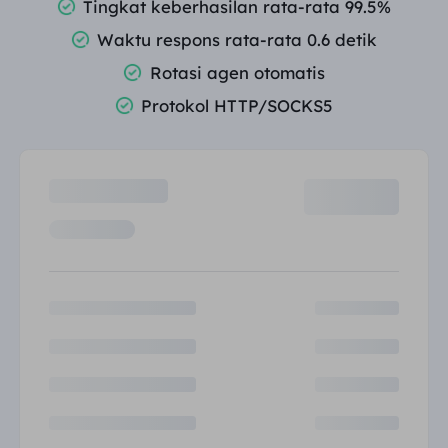
Tingkat keberhasilan rata-rata 99.5%
MITRA
Waktu respons rata-rata 0.6 detik
Agen ISP long-force
Mempelajari
Agen pusat data statis
$0.2
/IP/ hari
Perlindungan Merek
Program Afiliasi
Rotasi agen otomatis
MEMBANTU
Protokol HTTP/SOCKS5
Agen ISP long-force
$1.4
/GB
Indonesia
Pemantauan SEO
Mitra
Pertanyaan Umum
中文
ALAT GRATIS
Menikmati
Diskon 77%.
dan Bertindak
Verifikasi Iklan
blog
Sekarang!
Pemeriksa Proksi
English
Perumahan $0/GB
$0/Hari tanpa batas
Pengikisan & Perayapan Web
Panduan Pengguna
Việt Nam
Daftar Proksi Gratis
Lihat Semua
INTEGRASI
Masuk
Mendaftar
Deutsch
LOKASI
Lebih Banyak Integrasi
Amerika Serikat
Indonesia