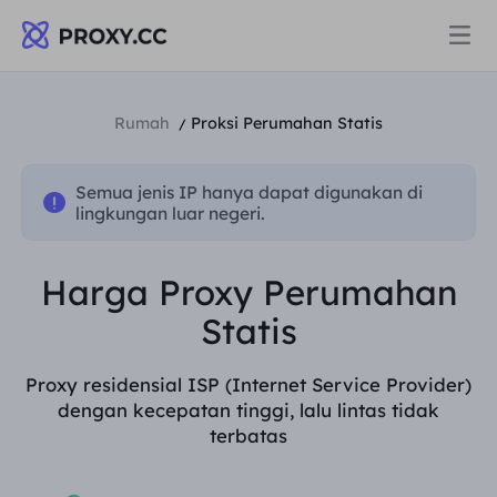
Proksi
Rumah
Proksi Perumahan Statis
/
PROXI PERUMAHAN
Semua jenis IP hanya dapat digunakan di
Harga
lingkungan luar negeri.
Proksi Perumahan
PROXI PERUMAHAN
Harga Proxy Perumahan
Data for AI
Proksi Perumahan Statis
Statis
Proksi Perumahan
$0.8
/GB
Solusi
Proxy residensial ISP (Internet Service Provider)
Proksi Perumahan Tanpa Batas
Proksi Perumahan Statis
$0.28
/IP/Hari
dengan kecepatan tinggi, lalu lintas tidak
terbatas
BERDASARKAN KASUS PENGGUNAAN
Sumber daya
Agen pusat data statis
Proksi Perumahan Tanpa Batas
$69.62
/Hari
Riset Pasar