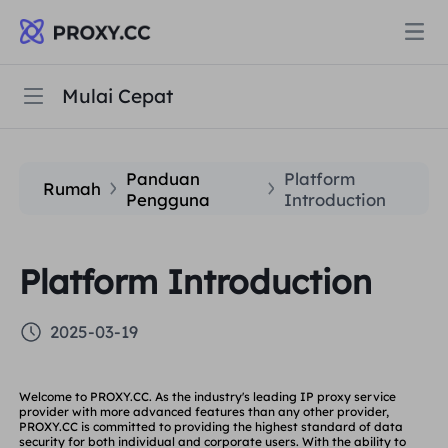
Mulai Cepat
Mulai Cepat
Proksi
PROXI PERUMAHAN
Panduan
Platform
Pertanyaan Umum
Harga
Rumah
Pengguna
Introduction
Proksi Perumahan
PROXI PERUMAHAN
Panduan Pengguna
Data for AI
Platform Introduction
Proksi Perumahan Statis
Proksi Perumahan
$0.8
/GB
2025-03-19
Solusi
Proksi Perumahan Tanpa Batas
Proksi Perumahan Statis
$0.28
/IP/Hari
BERDASARKAN KASUS PENGGUNAAN
Welcome to PROXY.CC. As the
industry's leading
IP proxy service
provider with more advanced features than any other provider,
Sumber daya
Agen pusat data statis
Proksi Perumahan Tanpa Batas
PROXY.CC is committed to providing the highest standard of data
$69.62
/Hari
Riset Pasar
security for both individual and corporate users. With the ability to