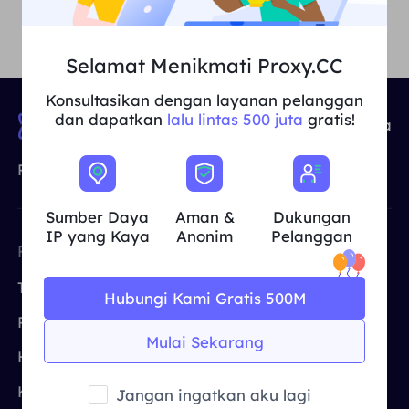
Inggris Raya
Русский
Selamat Menikmati Proxy.CC
Brazil
हिंदी
Konsultasikan dengan layanan pelanggan
dan dapatkan
lalu lintas 500 juta
gratis!
90,000,000+
IP Sumber daya
Rusia
Português
Penyedia Proxy IP Terkemuka di Dunia
Lebih Banyak Integrasi
Sumber Daya
Aman &
Dukungan
IP yang Kaya
Anonim
Pelanggan
PERUSAHAAN
ALAT GRATIS
Tentang Kami
Proksi Gratis
Hubungi Kami Gratis 500M
Program Afiliasi
Penguji Proksi
Mulai Sekarang
Harga
CroxyProxy
Kasus Penggunaan
Situs Proksi
Jangan ingatkan aku lagi