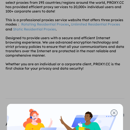
select proxies from
195 countries/regions
around the world, PROXY.CC
MITRA
has provided efficient proxy services to
20,000+ individual users
and
100+ corporate users to date
!
Agen ISP long-force
Mempelajari
Agen pusat data statis
$0.2
/IP/ hari
Perlindungan Merek
This is a professional proxies service website that offers three proxies
Program Afiliasi
modes：
Rotating Residential Proxies
,
Unlimited Residential Proxies
MEMBANTU
and
Static Residential Proxies
.
Agen ISP long-force
$1.4
/GB
Indonesia
Designed to provide users with a
secure and efficient
Internet
Pemantauan SEO
Mitra
Pertanyaan Umum
browsing experience. We use advanced encryption technology and
strict privacy policies
to ensure that all your communications and data
transfers over the Internet are protected in the most reliable and
中文
comprehensive manner.
ALAT GRATIS
Menikmati
Diskon 77%.
dan Bertindak
Verifikasi Iklan
blog
Sekarang!
Whether you are an
individual
or
a corporate client
, PROXY.CC is the
first choice for your
privacy and data security!
Pemeriksa Proksi
English
Perumahan $0/GB
$0/Hari tanpa batas
Pengikisan & Perayapan Web
Panduan Pengguna
Việt Nam
Daftar Proksi Gratis
Lihat Semua
INTEGRASI
Masuk
Mendaftar
Deutsch
LOKASI
Lebih Banyak Integrasi
Berikutnya
Amerika Serikat
Account Creation
Indonesia