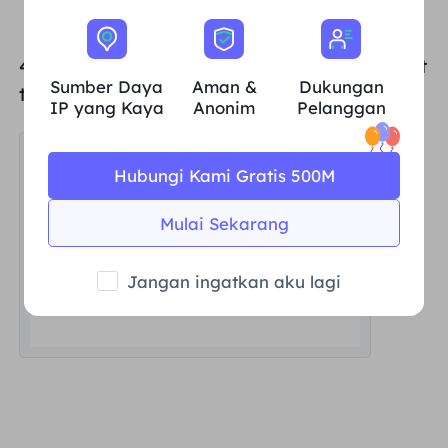
4. Because before in the quantity column set
Sumber Daya
Aman &
Dukungan
to
5
, so here shows 5 IP address.
IP yang Kaya
Anonim
Pelanggan
Hubungi Kami Gratis 500M
Mulai Sekarang
Jangan ingatkan aku lagi