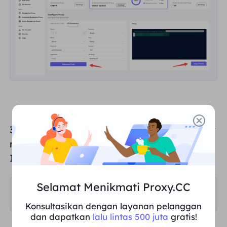
3. Will copy the proxy paste into the browser
navigation bar, click "
Enter
". The extracted
IP address will be displayed.
Selamat Menikmati Proxy.CC
Konsultasikan dengan layanan pelanggan
dan dapatkan
lalu lintas 500 juta
gratis!