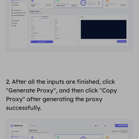
Inggris Raya
Русский
Brazil
हिंदी
Rusia
Português
Lebih Banyak Integrasi
2. After all the inputs are finished, click
"
Generate Proxy
", and then click "
Copy
Proxy
" after generating the proxy
successfully.