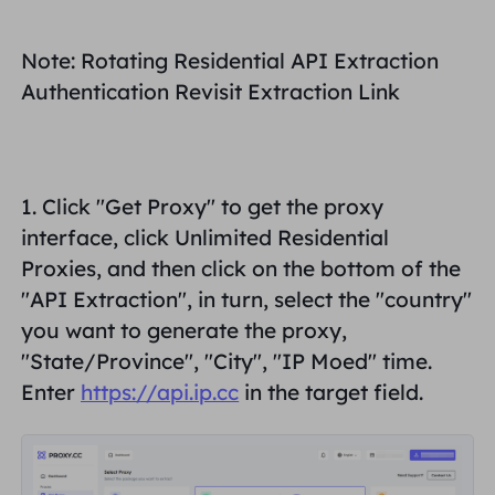
MITRA
Agen ISP long-force
Mempelajari
Agen pusat data statis
$0.2
/IP/ hari
Note: Rotating Residential API Extraction
Perlindungan Merek
Program Afiliasi
Authentication Revisit Extraction Link
MEMBANTU
Agen ISP long-force
$1.4
/GB
Indonesia
Pemantauan SEO
Mitra
Pertanyaan Umum
1. Click "
Get Proxy
" to get the proxy
中文
ALAT GRATIS
Menikmati
Diskon 77%.
dan Bertindak
Verifikasi Iklan
interface, click
Unlimited Residential
blog
Sekarang!
Proxies
, and then click on the bottom of the
Pemeriksa Proksi
English
Perumahan $0/GB
$0/Hari tanpa batas
"
API Extraction
", in turn, select the "
country
"
Pengikisan & Perayapan Web
Panduan Pengguna
you want to generate the proxy,
Việt Nam
Daftar Proksi Gratis
"
State/Province
", "
City
", "
IP
M
oed
" time.
Lihat Semua
INTEGRASI
Masuk
Mendaftar
Enter
https://api.ip.cc
in the target field.
Deutsch
LOKASI
Lebih Banyak Integrasi
Amerika Serikat
Indonesia