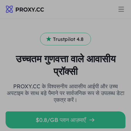
प्रॉक्सी
Trustpilot 4.8
आवासीय प्रॉक्सी
मूल्य निर्धारण
उच्चतम गुणवत्ता वाले आवासीय
आवासीय प्रॉक्सी
प्रॉक्सी
आवासीय प्रॉक्सी
Data for AI
स्थैतिक आवासीय प्रॉक्सी
आवासीय प्रॉक्सी
$0.8
/जीबी
PROXY.CC के विश्वसनीय आवासीय आईपी और उच्च
अपटाइम के साथ बड़े पैमाने पर सार्वजनिक रूप से उपलब्ध डेटा
एकत्र करें।
समाधान
असीमित आवासीय प्रॉक्सी
स्थैतिक आवासीय प्रॉक्सी
$0.28
/आईपी/दिन
उपयोग के मामले द्वारा
$0.8/GB प्लान आज़माएँ
संसाधन
स्थिर डेटा केंद्र एजेंट
असीमित आवासीय प्रॉक्सी
$69.62
/दिन
बाजार अनुसंधान