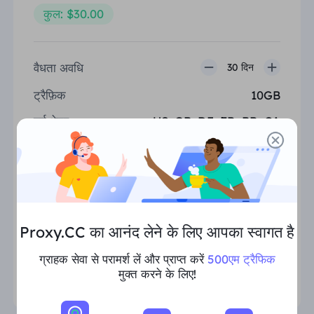
कुल: $30.00
वैधता अवधि
30 दिन
ट्रैफ़िक
10GB
गर्म क्षेत्र
US, GB, DE, FR, BR, CA
समवर्ती सत्र
असीमित
निःशुल्क जियोलोकेशन
HTTP(S)/SOCKS5
24/7 समर्थन
Proxy.CC का आनंद लेने के लिए आपका स्वागत है
ग्राहक सेवा से परामर्श लें और प्राप्त करें
500एम ट्रैफिक
चुनना
मुक्त करने के लिए!