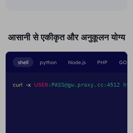
आसानी से एकीकृत और अनुकूलन योग्य
shell
python
Node.js
PHP
GO
curl
-x
USER
:PASS@gw.proxy.cc:4512 htt