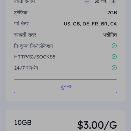
वैधता अवधि
30 दिन
ट्रैफ़िक
2GB
गर्म क्षेत्र
US, GB, DE, FR, BR, CA
समवर्ती सत्र
असीमित
निःशुल्क जियोलोकेशन
HTTP(S)/SOCKS5
24/7 समर्थन
चुनना
10GB
$3.00/G