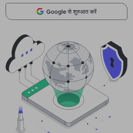
भागीदार
Google से शुरुआत करें
लंबे समय से अभिनय आईएसपी प्रॉक्सी
सीखना
स्थिर डेटा केंद्र एजेंट
$0.2
दिन
ब्रांड संरक्षण
संबद्ध कार्यक्रम
मदद
लंबे समय से अभिनय आईएसपी प्रॉक्सी
$1.4
/GB
हिंदी
एसईओ निगरानी
भागीदारों
अक्सर पूछे जाने वाले प्रश्न
中文
मुफ़्त उपकरण
आनंद लेना
77% की छूट
और अभी कार्य करें!
विज्ञापन सत्यापन
ब्लॉग
आवासीय $0/GB
असीमित $0/दिन
प्रॉक्सी चेकर
English
वेब स्क्रैपिंग और क्रॉलिंग
उपयोगकर्ता गाइड
Việt Nam
मुफ़्त प्रॉक्सी सूची
सभी को देखें
एकीकरण
लॉग इन करें
साइन अप करें
Deutsch
स्थानों
अधिक एकीकरण
संयुक्त राज्य अमेरिका
Indonesia