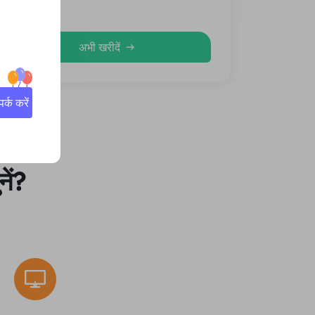
औसत
अभी खरीदें
्क करें
ें?