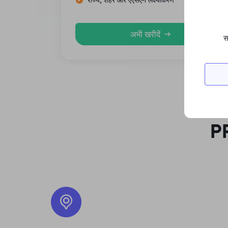
राज्य, शहर और एएसएन लक्ष्यीकरण
अभी खरीदें
स
PR