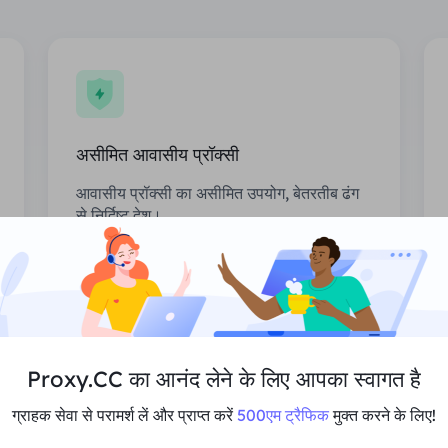
असीमित आवासीय प्रॉक्सी
आवासीय प्रॉक्सी का असीमित उपयोग, बेतरतीब ढंग
से निर्दिष्ट देश।
कीमत
$0/दिन
अनुशंसा करना
Proxy.CC का आनंद लेने के लिए आपका स्वागत है
मल्टी-कॉन्करेंसी का समर्थन करें
ग्राहक सेवा से परामर्श लें और प्राप्त करें
500एम ट्रैफिक
मुक्त करने के लिए!
असीमित सत्र और बैंडविड्थ