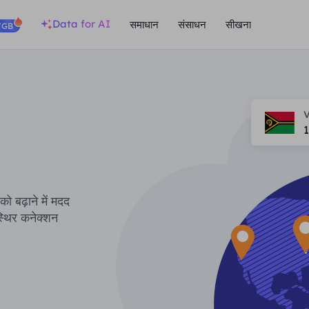
Data for AI
समाधान
संसाधन
सीखना
/GB
V
1
ो बढ़ाने में मदद
थिर कनेक्शन