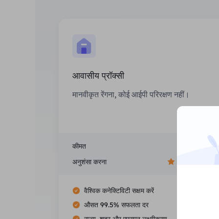
आवासीय प्रॉक्सी
मानवीकृत रेंगना, कोई आईपी परिरक्षण नहीं।
कीमत
$0/जीबी
अनुशंसा करना
वैश्विक कनेक्टिविटी सक्षम करें
औसत 99.5% सफलता दर