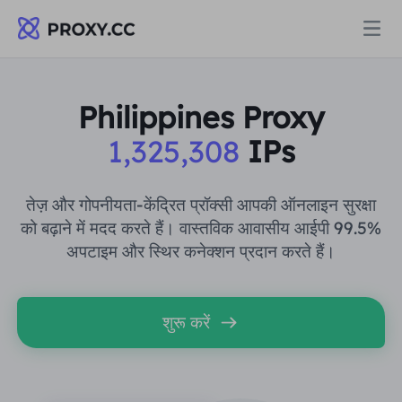
प्रॉक्सी
Philippines Proxy
1,325,308
IPs
आवासीय प्रॉक्सी
मूल्य निर्धारण
आवासीय प्रॉक्सी
तेज़ और गोपनीयता-केंद्रित प्रॉक्सी आपकी ऑनलाइन सुरक्षा
आवासीय प्रॉक्सी
को बढ़ाने में मदद करते हैं। वास्तविक आवासीय आईपी 99.5%
Data for AI
अपटाइम और स्थिर कनेक्शन प्रदान करते हैं।
स्थैतिक आवासीय प्रॉक्सी
आवासीय प्रॉक्सी
$0.8
/जीबी
समाधान
असीमित आवासीय प्रॉक्सी
शुरू करें
स्थैतिक आवासीय प्रॉक्सी
$0.28
/आईपी/दिन
उपयोग के मामले द्वारा
संसाधन
स्थिर डेटा केंद्र एजेंट
असीमित आवासीय प्रॉक्सी
$69.62
/दिन
बाजार अनुसंधान