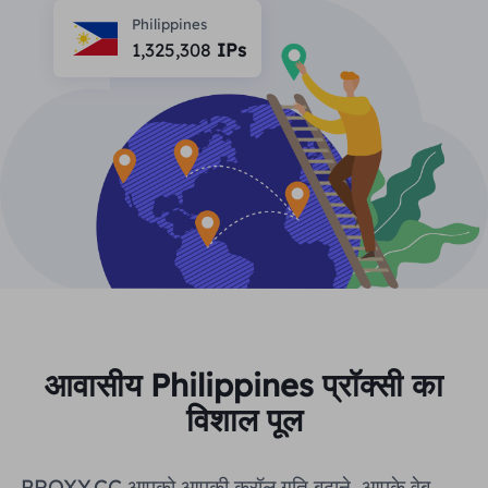
भागीदार
Philippines
लंबे समय से अभिनय आईएसपी प्रॉक्सी
सीखना
1,325,308
IPs
स्थिर डेटा केंद्र एजेंट
$0.2
दिन
ब्रांड संरक्षण
संबद्ध कार्यक्रम
मदद
लंबे समय से अभिनय आईएसपी प्रॉक्सी
$1.4
/GB
हिंदी
एसईओ निगरानी
भागीदारों
अक्सर पूछे जाने वाले प्रश्न
中文
मुफ़्त उपकरण
आनंद लेना
77% की छूट
और अभी कार्य करें!
विज्ञापन सत्यापन
ब्लॉग
आवासीय $0/GB
असीमित $0/दिन
प्रॉक्सी चेकर
English
वेब स्क्रैपिंग और क्रॉलिंग
उपयोगकर्ता गाइड
Việt Nam
मुफ़्त प्रॉक्सी सूची
सभी को देखें
एकीकरण
लॉग इन करें
साइन अप करें
आवासीय Philippines प्रॉक्सी का
Deutsch
स्थानों
विशाल पूल
अधिक एकीकरण
संयुक्त राज्य अमेरिका
Indonesia
PROXY.CC आपको आपकी क्रॉल गति बढ़ाने, आपके वेब