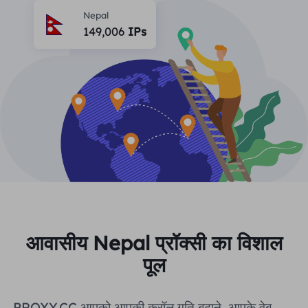
भागीदार
Nepal
लंबे समय से अभिनय आईएसपी प्रॉक्सी
सीखना
149,006
IPs
स्थिर डेटा केंद्र एजेंट
$0.2
दिन
ब्रांड संरक्षण
संबद्ध कार्यक्रम
मदद
लंबे समय से अभिनय आईएसपी प्रॉक्सी
$1.4
/GB
हिंदी
एसईओ निगरानी
भागीदारों
अक्सर पूछे जाने वाले प्रश्न
中文
मुफ़्त उपकरण
आनंद लेना
77% की छूट
और अभी कार्य करें!
विज्ञापन सत्यापन
ब्लॉग
आवासीय $0/GB
असीमित $0/दिन
प्रॉक्सी चेकर
English
वेब स्क्रैपिंग और क्रॉलिंग
उपयोगकर्ता गाइड
Việt Nam
मुफ़्त प्रॉक्सी सूची
सभी को देखें
एकीकरण
लॉग इन करें
साइन अप करें
आवासीय Nepal प्रॉक्सी का विशाल
Deutsch
स्थानों
पूल
अधिक एकीकरण
संयुक्त राज्य अमेरिका
Indonesia
PROXY.CC आपको आपकी क्रॉल गति बढ़ाने, आपके वेब