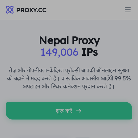
प्रॉक्सी
Nepal Proxy
149,006
IPs
आवासीय प्रॉक्सी
मूल्य निर्धारण
आवासीय प्रॉक्सी
तेज़ और गोपनीयता-केंद्रित प्रॉक्सी आपकी ऑनलाइन सुरक्षा
आवासीय प्रॉक्सी
को बढ़ाने में मदद करते हैं। वास्तविक आवासीय आईपी 99.5%
Data for AI
अपटाइम और स्थिर कनेक्शन प्रदान करते हैं।
स्थैतिक आवासीय प्रॉक्सी
आवासीय प्रॉक्सी
$0.8
/जीबी
समाधान
असीमित आवासीय प्रॉक्सी
शुरू करें
स्थैतिक आवासीय प्रॉक्सी
$0.28
/आईपी/दिन
उपयोग के मामले द्वारा
संसाधन
स्थिर डेटा केंद्र एजेंट
असीमित आवासीय प्रॉक्सी
$69.62
/दिन
बाजार अनुसंधान