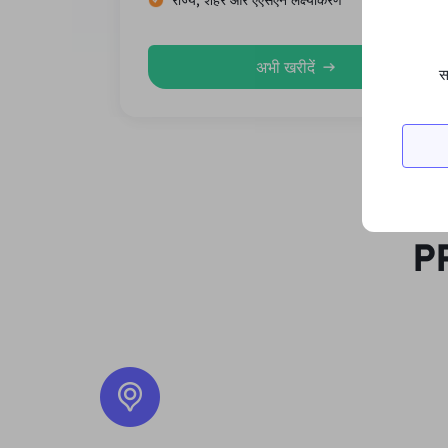
राज्य, शहर और एएसएन लक्ष्यीकरण
अभी खरीदें
स
PR