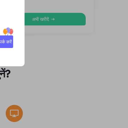
औसत
अभी खरीदें
्क करें
ें?