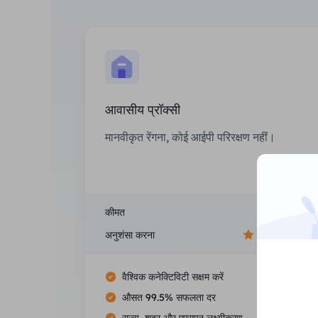
आवासीय प्रॉक्सी
मानवीकृत रेंगना, कोई आईपी परिरक्षण नहीं।
कीमत
$0/जीबी
अनुशंसा करना
वैश्विक कनेक्टिविटी सक्षम करें
औसत 99.5% सफलता दर