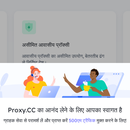
असीमित आवासीय प्रॉक्सी
आवासीय प्रॉक्सी का असीमित उपयोग, बेतरतीब ढंग
से निर्दिष्ट देश।
कीमत
$0/दिन
अनुशंसा करना
Proxy.CC का आनंद लेने के लिए आपका स्वागत है
मल्टी-कॉन्करेंसी का समर्थन करें
ग्राहक सेवा से परामर्श लें और प्राप्त करें
500एम ट्रैफिक
मुक्त करने के लिए!
असीमित सत्र और बैंडविड्थ