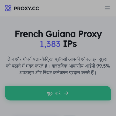
प्रॉक्सी
French Guiana Proxy
1,383
IPs
आवासीय प्रॉक्सी
मूल्य निर्धारण
आवासीय प्रॉक्सी
तेज़ और गोपनीयता-केंद्रित प्रॉक्सी आपकी ऑनलाइन सुरक्षा
आवासीय प्रॉक्सी
को बढ़ाने में मदद करते हैं। वास्तविक आवासीय आईपी 99.5%
Data for AI
अपटाइम और स्थिर कनेक्शन प्रदान करते हैं।
स्थैतिक आवासीय प्रॉक्सी
आवासीय प्रॉक्सी
$0.8
/जीबी
समाधान
असीमित आवासीय प्रॉक्सी
शुरू करें
स्थैतिक आवासीय प्रॉक्सी
$0.28
/आईपी/दिन
उपयोग के मामले द्वारा
संसाधन
स्थिर डेटा केंद्र एजेंट
असीमित आवासीय प्रॉक्सी
$69.62
/दिन
बाजार अनुसंधान