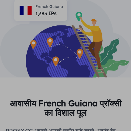
भागीदार
French Guiana
लंबे समय से अभिनय आईएसपी प्रॉक्सी
सीखना
1,383
IPs
स्थिर डेटा केंद्र एजेंट
$0.2
दिन
ब्रांड संरक्षण
संबद्ध कार्यक्रम
मदद
लंबे समय से अभिनय आईएसपी प्रॉक्सी
$1.4
/GB
हिंदी
एसईओ निगरानी
भागीदारों
अक्सर पूछे जाने वाले प्रश्न
中文
मुफ़्त उपकरण
आनंद लेना
77% की छूट
और अभी कार्य करें!
विज्ञापन सत्यापन
ब्लॉग
आवासीय $0/GB
असीमित $0/दिन
प्रॉक्सी चेकर
English
वेब स्क्रैपिंग और क्रॉलिंग
उपयोगकर्ता गाइड
Việt Nam
मुफ़्त प्रॉक्सी सूची
सभी को देखें
एकीकरण
लॉग इन करें
साइन अप करें
आवासीय French Guiana प्रॉक्सी
Deutsch
स्थानों
का विशाल पूल
अधिक एकीकरण
संयुक्त राज्य अमेरिका
Indonesia
PROXY.CC आपको आपकी क्रॉल गति बढ़ाने, आपके वेब