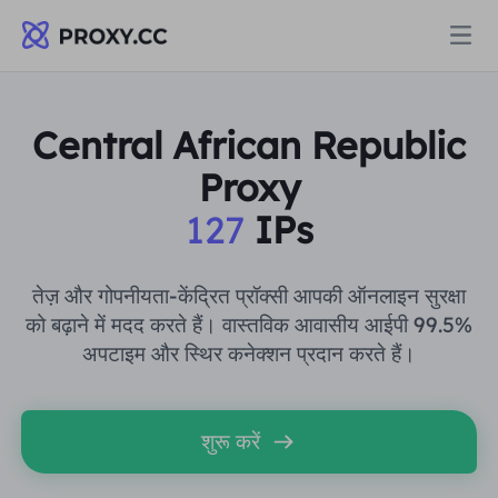
प्रॉक्सी
Central African Republic
Proxy
आवासीय प्रॉक्सी
मूल्य निर्धारण
127
IPs
आवासीय प्रॉक्सी
आवासीय प्रॉक्सी
Data for AI
तेज़ और गोपनीयता-केंद्रित प्रॉक्सी आपकी ऑनलाइन सुरक्षा
स्थैतिक आवासीय प्रॉक्सी
को बढ़ाने में मदद करते हैं। वास्तविक आवासीय आईपी 99.5%
आवासीय प्रॉक्सी
$0.8
/जीबी
अपटाइम और स्थिर कनेक्शन प्रदान करते हैं।
समाधान
असीमित आवासीय प्रॉक्सी
स्थैतिक आवासीय प्रॉक्सी
$0.28
/आईपी/दिन
उपयोग के मामले द्वारा
शुरू करें
संसाधन
स्थिर डेटा केंद्र एजेंट
असीमित आवासीय प्रॉक्सी
$69.62
/दिन
बाजार अनुसंधान