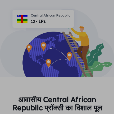
भागीदार
लंबे समय से अभिनय आईएसपी प्रॉक्सी
सीखना
स्थिर डेटा केंद्र एजेंट
$0.2
दिन
Central African Republic
ब्रांड संरक्षण
संबद्ध कार्यक्रम
127
IPs
मदद
लंबे समय से अभिनय आईएसपी प्रॉक्सी
$1.4
/GB
हिंदी
एसईओ निगरानी
भागीदारों
अक्सर पूछे जाने वाले प्रश्न
中文
मुफ़्त उपकरण
आनंद लेना
77% की छूट
और अभी कार्य करें!
विज्ञापन सत्यापन
ब्लॉग
आवासीय $0/GB
असीमित $0/दिन
प्रॉक्सी चेकर
English
वेब स्क्रैपिंग और क्रॉलिंग
उपयोगकर्ता गाइड
Việt Nam
मुफ़्त प्रॉक्सी सूची
सभी को देखें
एकीकरण
लॉग इन करें
साइन अप करें
Deutsch
स्थानों
आवासीय Central African
अधिक एकीकरण
संयुक्त राज्य अमेरिका
Republic प्रॉक्सी का विशाल पूल
Indonesia