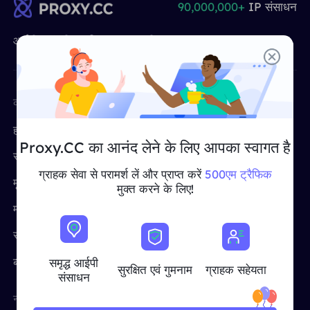
90,000,000+
IP संसाधन
भागीदार
लंबे समय से अभिनय आईएसपी प्रॉक्सी
सीखना
स्थिर डेटा केंद्र एजेंट
$0.2
दिन
आईपी ​​प्रॉक्सी का विश्व का अग्रणी प्रदाता
ब्रांड संरक्षण
संबद्ध कार्यक्रम
मदद
लंबे समय से अभिनय आईएसपी प्रॉक्सी
$1.4
/GB
हिंदी
एसईओ निगरानी
भागीदारों
कंपनी
मुफ़्त उपकरण
अक्सर पूछे जाने वाले प्रश्न
中文
हमारे बारे में
मुफ़्त प्रॉक्सी
मुफ़्त उपकरण
आनंद लेना
77% की छूट
और अभी कार्य करें!
विज्ञापन सत्यापन
Proxy.CC का आनंद लेने के लिए आपका स्वागत है
ब्लॉग
संबद्ध कार्यक्रम
प्रॉक्सी परीक्षक
आवासीय $0/GB
असीमित $0/दिन
प्रॉक्सी चेकर
English
ग्राहक सेवा से परामर्श लें और प्राप्त करें
500एम ट्रैफिक
मूल्य निर्धारण
क्रॉक्सीप्रॉक्सी
मुक्त करने के लिए!
वेब स्क्रैपिंग और क्रॉलिंग
उपयोगकर्ता गाइड
मामलों का प्रयोग करें
प्रॉक्सीसाइट
Việt Nam
मुफ़्त प्रॉक्सी सूची
सभी को देखें
सहायता केंद्र
आईएसपी द्वारा प्रॉक्सी
एकीकरण
लॉग इन करें
साइन अप करें
Deutsch
स्थानों
ब्लॉग
समृद्ध आईपी
अधिक एकीकरण
सुरक्षित एवं गुमनाम
ग्राहक सहेयता
संसाधन
संयुक्त राज्य अमेरिका
Indonesia
नारे
स्थानों