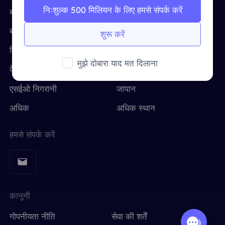
निःशुल्क 500 मिलियन के लिए हमसे संपर्क करें
यूनाइटेड किंगडम
बाजार अनुसंधान
संयुक्त राज्य अमेरिका
Русский
ब्रांड संरक्षण
यूनाइटेड किंगडम
शुरू करें
ब्राज़िल
हिंदी
विज्ञापन सत्यापन
जर्मनी
मुझे दोबारा याद मत दिलाना
वेब स्क्रैपिंग और क्रॉलिंग
भारत
रूस
Português
एसईओ निगरानी
जापान
अधिक एकीकरण
अधिक
अधिक स्थान
हमसे संपर्क करें
कानूनी
गोपनीयता नीति
सेवा की शर्तें