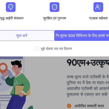
मृद्ध आईपी संसाधन
सुरक्षित एवं गुमनाम
ग्राहक सहेयता
शुरू करें
निःशुल्क 500 मिलियन के लिए हमसे संपर
मुझे दोबारा याद मत दिलाना
90एम+उत्कृष्
उच्च मूल्य वाले प्रॉक्सी के 
दुनिया भर में देश या शहर-स
आवासीय प्रॉक्सी को आसान
कुशलता से एकत्र कर सकें
असीमित समवर्ती सत्र