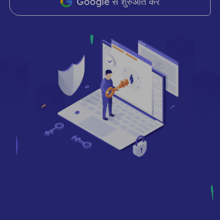
Google से शुरुआत करें
भागीदार
लंबे समय से अभिनय आईएसपी प्रॉक्सी
सीखना
स्थिर डेटा केंद्र एजेंट
$0.2
दिन
ब्रांड संरक्षण
संबद्ध कार्यक्रम
मदद
लंबे समय से अभिनय आईएसपी प्रॉक्सी
$1.4
/GB
हिंदी
एसईओ निगरानी
भागीदारों
अक्सर पूछे जाने वाले प्रश्न
中文
मुफ़्त उपकरण
आनंद लेना
77% की छूट
और अभी कार्य करें!
विज्ञापन सत्यापन
ब्लॉग
आवासीय $0/GB
असीमित $0/दिन
प्रॉक्सी चेकर
English
वेब स्क्रैपिंग और क्रॉलिंग
उपयोगकर्ता गाइड
Việt Nam
मुफ़्त प्रॉक्सी सूची
सभी को देखें
एकीकरण
लॉग इन करें
साइन अप करें
Deutsch
स्थानों
अधिक एकीकरण
संयुक्त राज्य अमेरिका
Indonesia