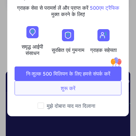
ग्राहक सेवा से परामर्श लें और प्राप्त करें
500एम ट्रैफिक
मुक्त करने के लिए!
शीर्ष भाषाएँ समर्थित
समृद्ध आईपी
सुरक्षित एवं गुमनाम
ग्राहक सहेयता
संसाधन
आसानी से एकीकृत और अनुकूलन योग्य
निःशुल्क 500 मिलियन के लिए हमसे संपर्क करें
shell
python
Node.js
PHP
GO
शुरू करें
curl
-x
USER
:PASS@gw.proxy.cc:4512 htt
मुझे दोबारा याद मत दिलाना