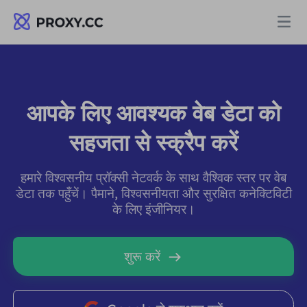
प्रॉक्सी
आपके लिए आवश्यक वेब डेटा को
आवासीय प्रॉक्सी
मूल्य निर्धारण
सहजता से स्क्रैप करें
आवासीय प्रॉक्सी
आवासीय प्रॉक्सी
हमारे विश्वसनीय प्रॉक्सी नेटवर्क के साथ वैश्विक स्तर पर वेब
Data for AI
डेटा तक पहुँचें। पैमाने, विश्वसनीयता और सुरक्षित कनेक्टिविटी
स्थैतिक आवासीय प्रॉक्सी
आवासीय प्रॉक्सी
$0.8
/जीबी
के लिए इंजीनियर।
समाधान
असीमित आवासीय प्रॉक्सी
स्थैतिक आवासीय प्रॉक्सी
$0.28
/आईपी/दिन
शुरू करें
उपयोग के मामले द्वारा
संसाधन
स्थिर डेटा केंद्र एजेंट
असीमित आवासीय प्रॉक्सी
$69.62
/दिन
बाजार अनुसंधान