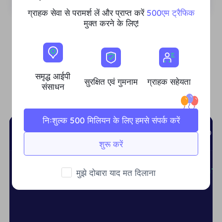
ग्राहक सेवा से परामर्श लें और प्राप्त करें
500एम ट्रैफिक
मुक्त करने के लिए!
शीर्ष भाषाएँ समर्थित
समृद्ध आईपी
सुरक्षित एवं गुमनाम
ग्राहक सहेयता
संसाधन
आसानी से एकीकृत और अनुकूलन योग्य
निःशुल्क 500 मिलियन के लिए हमसे संपर्क करें
shell
python
Node.js
PHP
GO
शुरू करें
curl
-x
USER
:PASS@gw.proxy.cc:4512 htt
मुझे दोबारा याद मत दिलाना