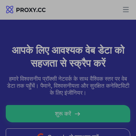
प्रॉक्सी
आपके लिए आवश्यक वेब डेटा को
आवासीय प्रॉक्सी
मूल्य निर्धारण
सहजता से स्क्रैप करें
आवासीय प्रॉक्सी
आवासीय प्रॉक्सी
हमारे विश्वसनीय प्रॉक्सी नेटवर्क के साथ वैश्विक स्तर पर वेब
Data for AI
डेटा तक पहुँचें। पैमाने, विश्वसनीयता और सुरक्षित कनेक्टिविटी
स्थैतिक आवासीय प्रॉक्सी
आवासीय प्रॉक्सी
$0.8
/जीबी
के लिए इंजीनियर।
समाधान
असीमित आवासीय प्रॉक्सी
स्थैतिक आवासीय प्रॉक्सी
$0.28
/आईपी/दिन
शुरू करें
उपयोग के मामले द्वारा
संसाधन
स्थिर डेटा केंद्र एजेंट
असीमित आवासीय प्रॉक्सी
$69.62
/दिन
बाजार अनुसंधान