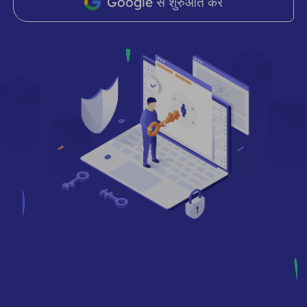
Google से शुरुआत करें
भागीदार
लंबे समय से अभिनय आईएसपी प्रॉक्सी
सीखना
स्थिर डेटा केंद्र एजेंट
$0.2
दिन
ब्रांड संरक्षण
संबद्ध कार्यक्रम
मदद
लंबे समय से अभिनय आईएसपी प्रॉक्सी
$1.4
/GB
हिंदी
एसईओ निगरानी
भागीदारों
अक्सर पूछे जाने वाले प्रश्न
中文
मुफ़्त उपकरण
आनंद लेना
77% की छूट
और अभी कार्य करें!
विज्ञापन सत्यापन
ब्लॉग
आवासीय $0/GB
असीमित $0/दिन
प्रॉक्सी चेकर
English
वेब स्क्रैपिंग और क्रॉलिंग
उपयोगकर्ता गाइड
Việt Nam
मुफ़्त प्रॉक्सी सूची
सभी को देखें
एकीकरण
लॉग इन करें
साइन अप करें
Deutsch
स्थानों
अधिक एकीकरण
संयुक्त राज्य अमेरिका
Indonesia