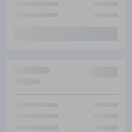
Великобритания
Русский
Бразилия
हिंदी
Россия
Português
Больше интеграций