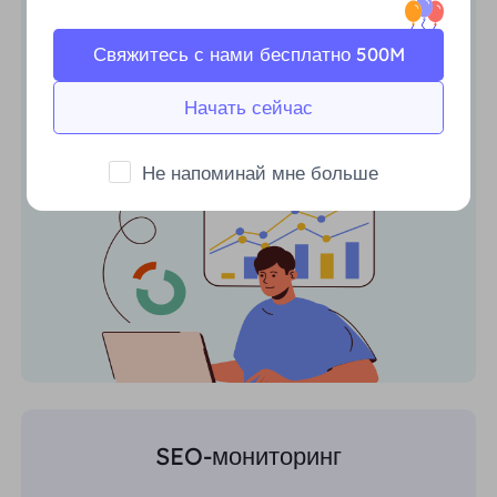
Отслеживайте тенденции рынка и
анализируйте активность конкурентов
Свяжитесь с нами бесплатно 500M
из любой точки мира с постоянным
доступом.
Начать сейчас
Не напоминай мне больше
SEO-мониторинг