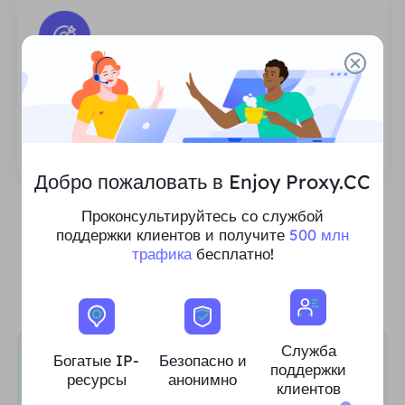
Стабильный и эффективный
Обширная полоса пропускания поддерживает
бизнес-требования.
Добро пожаловать в Enjoy Proxy.CC
Проконсультируйтесь со службой
поддержки клиентов и получите
500 млн
IP-ресурсы для любого
трафика
бесплатно!
варианта использования
Служба
Богатые IP-
Безопасно и
Исследование рынка
поддержки
ресурсы
анонимно
клиентов