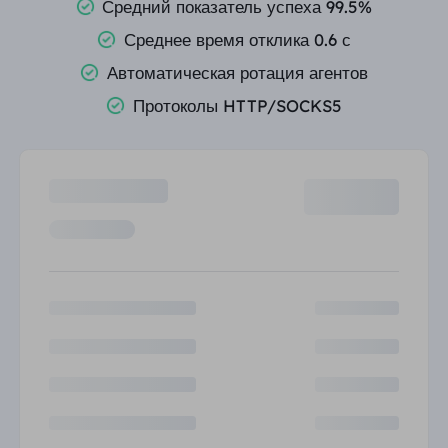
Средний показатель успеха 99.5%
ПАРТНЕРЫ
Среднее время отклика 0.6 с
Прокси-провайдер
Учиться
Агент центра статических данных
$0.2
/IP/ден
Защита бренда
Партнерская программа
Автоматическая ротация агентов
ПОМОЩЬ
Протоколы HTTP/SOCKS5
Прокси-провайдер
$1.4
/GB
Русский
SEO-мониторинг
Партнеры
Часто задаваемые вопросы
中文
БЕСПЛАТНЫЕ ИНСТРУМЕНТЫ
Наслаждаться
Скидка 77%
и действуйте
Проверка рекламы
Блог
сейчас!
Прокси-проверка
English
Жилье $0/ГБ
Неограниченно $0/день
Веб-скрапинг и сканирование
Руководство пользователя
Việt Nam
Список бесплатных прокси
Посмотреть все
ИНТЕГРАЦИИ
Авторизоваться
Зарегистрироваться
Deutsch
МЕСТОПОЛОЖЕНИЯ
Больше интеграций
Соединенные Штаты
Indonesia