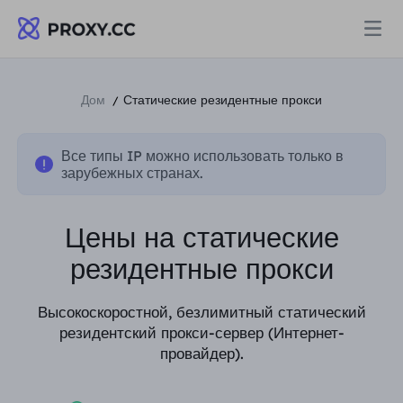
Прокси
Дом
Статические резидентные прокси
/
ЖИЛЫЕ ПРОКСИ
Все типы IP можно использовать только в
Цены
зарубежных странах.
Резидентный прокси
ЖИЛЫЕ ПРОКСИ
Цены на статические
Data for AI
Статический резидентный прокси
резидентные прокси
Резидентный прокси
$0.8
/ГБ
Решения
Высокоскоростной, безлимитный статический
Неограниченный резидентный прокси
Статический резидентный прокси
$0.28
/IP/День
резидентский прокси-сервер (Интернет-
провайдер).
ПО СЛУЧАЮ ИСПОЛЬЗОВАНИЯ
Ресурсы
Агент центра статических данных
Неограниченный резидентный прокси
$69.62
/День
Исследование рынка