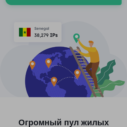
ПАРТНЕРЫ
Прокси-провайдер
Учиться
Агент центра статических данных
$0.2
/IP/ден
Защита бренда
Партнерская программа
ПОМОЩЬ
Senegal
Прокси-провайдер
$1.4
/GB
Русский
38,279
IPs
SEO-мониторинг
Партнеры
Часто задаваемые вопросы
中文
БЕСПЛАТНЫЕ ИНСТРУМЕНТЫ
Наслаждаться
Скидка 77%
и действуйте
Проверка рекламы
Блог
сейчас!
Прокси-проверка
English
Жилье $0/ГБ
Неограниченно $0/день
Веб-скрапинг и сканирование
Руководство пользователя
Việt Nam
Список бесплатных прокси
Посмотреть все
ИНТЕГРАЦИИ
Авторизоваться
Зарегистрироваться
Deutsch
МЕСТОПОЛОЖЕНИЯ
Больше интеграций
Соединенные Штаты
Огромный пул жилых
Indonesia