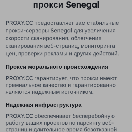
прокси Senegal
Великобритания
Русский
PROXY.CC предоставляет вам стабильные
Бразилия
हिंदी
прокси-серверы Senegal для увеличения
скорости сканирования, облегчения
Россия
сканирования веб-страниц, мониторинга
Português
цен, проверки рекламы и других действий.
Больше интеграций
Прокси морального происхождения
PROXY.CC гарантирует, что прокси имеют
премиальное качество и гарантированно
являются надежным источником.
Надежная инфраструктура
PROXY.CC обеспечивает бесперебойную
работу ваших проектов по парсингу веб-
страниц и длительное время безотказной