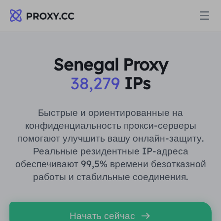
Прокси
Senegal Proxy
38,279
IPs
ЖИЛЫЕ ПРОКСИ
Цены
Резидентный прокси
Быстрые и ориентированные на
ЖИЛЫЕ ПРОКСИ
конфиденциальность прокси-серверы
Data for AI
помогают улучшить вашу онлайн-защиту.
Статический резидентный прокси
Резидентный прокси
$0.8
/ГБ
Реальные резидентные IP-адреса
обеспечивают 99,5% времени безотказной
Решения
Неограниченный резидентный прокси
работы и стабильные соединения.
Статический резидентный прокси
$0.28
/IP/День
ПО СЛУЧАЮ ИСПОЛЬЗОВАНИЯ
Ресурсы
Агент центра статических данных
Неограниченный резидентный прокси
$69.62
/День
Начать сейчас
Исследование рынка