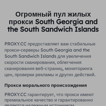
Великобритания
Русский
Огромный пул жилых
Бразилия
прокси South Georgia and
हिंदी
the South Sandwich Islands
Россия
Português
PROXY.CC предоставляет вам стабильные
Больше интеграций
прокси-серверы South Georgia and the
South Sandwich Islands для увеличения
скорости сканирования, облегчения
сканирования веб-страниц, мониторинга
цен, проверки рекламы и других действий.
Прокси морального происхождения
PROXY.CC гарантирует, что прокси имеют
премиальное качество и гарантированно
являются надежным источником.