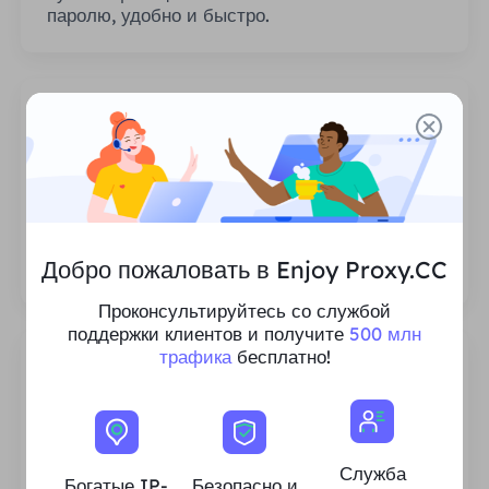
паролю, удобно и быстро.
Неограниченное количество сеансов
Нет ограничений на количество
Добро пожаловать в Enjoy Proxy.CC
использований или частоту вызовов прокси.
Проконсультируйтесь со службой
поддержки клиентов и получите
500 млн
трафика
бесплатно!
Богатые ресурсы интеллектуальной
Служба
собственности для жилых помещений
Богатые IP-
Безопасно и