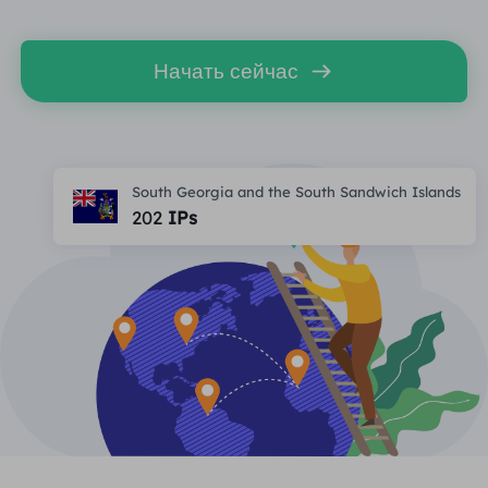
ПАРТНЕРЫ
Прокси-провайдер
Учиться
Агент центра статических данных
$0.2
/IP/ден
Начать сейчас
Защита бренда
Партнерская программа
ПОМОЩЬ
Прокси-провайдер
$1.4
/GB
Русский
SEO-мониторинг
Партнеры
Часто задаваемые вопросы
South Georgia and the South Sandwich Islands
中文
БЕСПЛАТНЫЕ ИНСТРУМЕНТЫ
202
IPs
Наслаждаться
Скидка 77%
и действуйте
Проверка рекламы
Блог
сейчас!
Прокси-проверка
English
Жилье $0/ГБ
Неограниченно $0/день
Веб-скрапинг и сканирование
Руководство пользователя
Việt Nam
Список бесплатных прокси
Посмотреть все
ИНТЕГРАЦИИ
Авторизоваться
Зарегистрироваться
Deutsch
МЕСТОПОЛОЖЕНИЯ
Больше интеграций
Соединенные Штаты
Indonesia