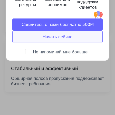
поддержки
ресурсы
анонимно
клиентов
Мы гарантируем стабильность и надежность
наших ресурсов IP-прокси и постоянно
стремимся расширить текущий пул прокси-
серверов, чтобы он соответствовал
Свяжитесь с нами бесплатно 500M
потребностям каждого клиента.
Начать сейчас
Не напоминай мне больше
Стабильный и эффективный
Обширная полоса пропускания поддерживает
бизнес-требования.