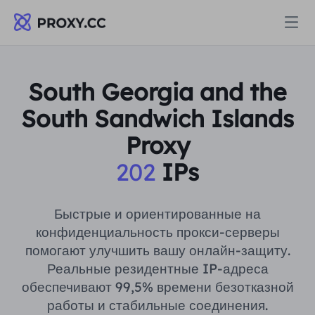
Прокси
South Georgia and the
South Sandwich Islands
ЖИЛЫЕ ПРОКСИ
Цены
Proxy
Резидентный прокси
202
IPs
ЖИЛЫЕ ПРОКСИ
Data for AI
Статический резидентный прокси
Резидентный прокси
$0.8
/ГБ
Быстрые и ориентированные на
конфиденциальность прокси-серверы
Решения
Неограниченный резидентный прокси
помогают улучшить вашу онлайн-защиту.
Статический резидентный прокси
$0.28
/IP/День
Реальные резидентные IP-адреса
ПО СЛУЧАЮ ИСПОЛЬЗОВАНИЯ
обеспечивают 99,5% времени безотказной
Ресурсы
Агент центра статических данных
Неограниченный резидентный прокси
$69.62
/День
работы и стабильные соединения.
Исследование рынка