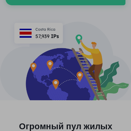
ПАРТНЕРЫ
Прокси-провайдер
Учиться
Агент центра статических данных
$0.2
/IP/ден
Защита бренда
Партнерская программа
ПОМОЩЬ
Costa Rica
Прокси-провайдер
$1.4
/GB
Русский
57,939
IPs
SEO-мониторинг
Партнеры
Часто задаваемые вопросы
中文
БЕСПЛАТНЫЕ ИНСТРУМЕНТЫ
Наслаждаться
Скидка 77%
и действуйте
Проверка рекламы
Блог
сейчас!
Прокси-проверка
English
Жилье $0/ГБ
Неограниченно $0/день
Веб-скрапинг и сканирование
Руководство пользователя
Việt Nam
Список бесплатных прокси
Посмотреть все
ИНТЕГРАЦИИ
Авторизоваться
Зарегистрироваться
Deutsch
МЕСТОПОЛОЖЕНИЯ
Больше интеграций
Соединенные Штаты
Огромный пул жилых
Indonesia