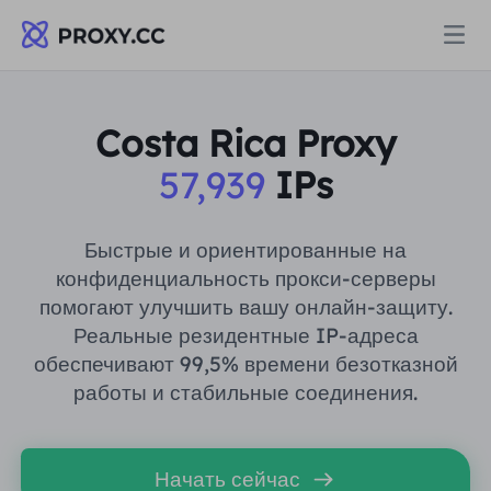
Прокси
Costa Rica Proxy
57,939
IPs
ЖИЛЫЕ ПРОКСИ
Цены
Резидентный прокси
Быстрые и ориентированные на
ЖИЛЫЕ ПРОКСИ
конфиденциальность прокси-серверы
Data for AI
помогают улучшить вашу онлайн-защиту.
Статический резидентный прокси
Резидентный прокси
$0.8
/ГБ
Реальные резидентные IP-адреса
обеспечивают 99,5% времени безотказной
Решения
Неограниченный резидентный прокси
работы и стабильные соединения.
Статический резидентный прокси
$0.28
/IP/День
ПО СЛУЧАЮ ИСПОЛЬЗОВАНИЯ
Ресурсы
Агент центра статических данных
Неограниченный резидентный прокси
$69.62
/День
Начать сейчас
Исследование рынка