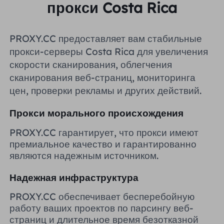
прокси Costa Rica
Великобритания
Русский
PROXY.CC предоставляет вам стабильные
Бразилия
हिंदी
прокси-серверы Costa Rica для увеличения
скорости сканирования, облегчения
Россия
сканирования веб-страниц, мониторинга
Português
цен, проверки рекламы и других действий.
Больше интеграций
Прокси морального происхождения
PROXY.CC гарантирует, что прокси имеют
премиальное качество и гарантированно
являются надежным источником.
Надежная инфраструктура
PROXY.CC обеспечивает бесперебойную
работу ваших проектов по парсингу веб-
страниц и длительное время безотказной