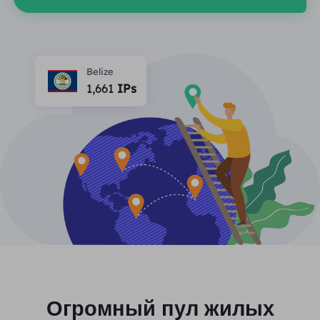
ПАРТНЕРЫ
Прокси-провайдер
Учиться
Агент центра статических данных
$0.2
/IP/ден
Защита бренда
Партнерская программа
ПОМОЩЬ
Belize
Прокси-провайдер
$1.4
/GB
Русский
1,661
IPs
SEO-мониторинг
Партнеры
Часто задаваемые вопросы
中文
БЕСПЛАТНЫЕ ИНСТРУМЕНТЫ
Наслаждаться
Скидка 77%
и действуйте
Проверка рекламы
Блог
сейчас!
Прокси-проверка
English
Жилье $0/ГБ
Неограниченно $0/день
Веб-скрапинг и сканирование
Руководство пользователя
Việt Nam
Список бесплатных прокси
Посмотреть все
ИНТЕГРАЦИИ
Авторизоваться
Зарегистрироваться
Deutsch
МЕСТОПОЛОЖЕНИЯ
Больше интеграций
Соединенные Штаты
Огромный пул жилых
Indonesia