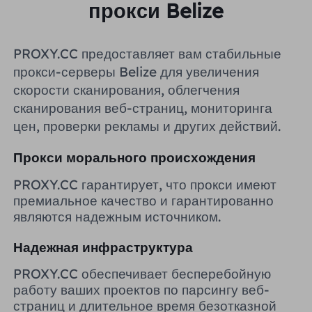
прокси Belize
Великобритания
Русский
PROXY.CC предоставляет вам стабильные
Бразилия
हिंदी
прокси-серверы Belize для увеличения
скорости сканирования, облегчения
Россия
сканирования веб-страниц, мониторинга
Português
цен, проверки рекламы и других действий.
Больше интеграций
Прокси морального происхождения
PROXY.CC гарантирует, что прокси имеют
премиальное качество и гарантированно
являются надежным источником.
Надежная инфраструктура
PROXY.CC обеспечивает бесперебойную
работу ваших проектов по парсингу веб-
страниц и длительное время безотказной