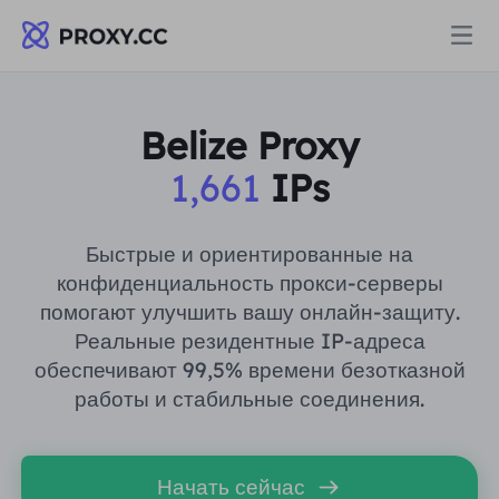
Прокси
Belize Proxy
1,661
IPs
ЖИЛЫЕ ПРОКСИ
Цены
Резидентный прокси
Быстрые и ориентированные на
ЖИЛЫЕ ПРОКСИ
конфиденциальность прокси-серверы
Data for AI
помогают улучшить вашу онлайн-защиту.
Статический резидентный прокси
Резидентный прокси
$0.8
/ГБ
Реальные резидентные IP-адреса
обеспечивают 99,5% времени безотказной
Решения
Неограниченный резидентный прокси
работы и стабильные соединения.
Статический резидентный прокси
$0.28
/IP/День
ПО СЛУЧАЮ ИСПОЛЬЗОВАНИЯ
Ресурсы
Агент центра статических данных
Неограниченный резидентный прокси
$69.62
/День
Начать сейчас
Исследование рынка