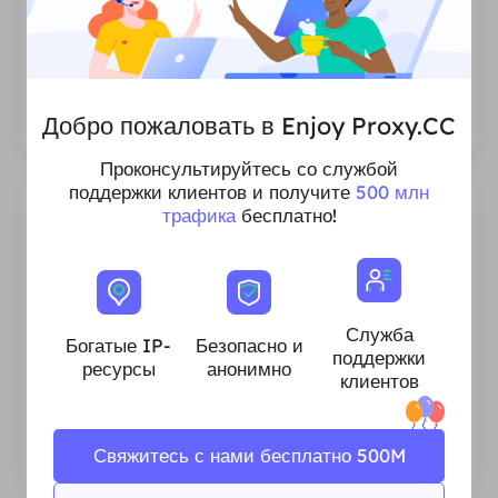
Неограниченное количество сеансов
Нет ограничений на количество
использований или частоту вызовов прокси.
Добро пожаловать в Enjoy Proxy.CC
Проконсультируйтесь со службой
поддержки клиентов и получите
500 млн
трафика
бесплатно!
Богатые ресурсы интеллектуальной
Служба
собственности для жилых помещений
Богатые IP-
Безопасно и
поддержки
ресурсы
анонимно
Мы гарантируем стабильность и надежность
клиентов
наших ресурсов IP-прокси и постоянно
стремимся расширить текущий пул прокси-
серверов, чтобы он соответствовал
Свяжитесь с нами бесплатно 500M
потребностям каждого клиента.