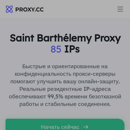
Прокси
Saint Barthélemy Proxy
85
IPs
ЖИЛЫЕ ПРОКСИ
Цены
Резидентный прокси
Быстрые и ориентированные на
ЖИЛЫЕ ПРОКСИ
конфиденциальность прокси-серверы
Data for AI
помогают улучшить вашу онлайн-защиту.
Статический резидентный прокси
Резидентный прокси
$0.8
/ГБ
Реальные резидентные IP-адреса
обеспечивают 99,5% времени безотказной
Решения
Неограниченный резидентный прокси
работы и стабильные соединения.
Статический резидентный прокси
$0.28
/IP/День
ПО СЛУЧАЮ ИСПОЛЬЗОВАНИЯ
Ресурсы
Агент центра статических данных
Неограниченный резидентный прокси
$69.62
/День
Начать сейчас
Исследование рынка