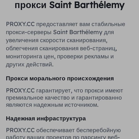
прокси Saint Barthélemy
Великобритания
Русский
PROXY.CC предоставляет вам стабильные
Бразилия
हिंदी
прокси-серверы Saint Barthélemy для
увеличения скорости сканирования,
Россия
облегчения сканирования веб-страниц,
Português
мониторинга цен, проверки рекламы и
Больше интеграций
других действий.
Прокси морального происхождения
PROXY.CC гарантирует, что прокси имеют
премиальное качество и гарантированно
являются надежным источником.
Надежная инфраструктура
PROXY.CC обеспечивает бесперебойную
работу ваших проектов по парсингу веб-