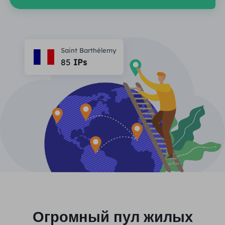
ПАРТНЕРЫ
Прокси-провайдер
Учиться
Агент центра статических данных
$0.2
/IP/ден
Защита бренда
Партнерская программа
ПОМОЩЬ
Saint Barthélemy
Прокси-провайдер
$1.4
/GB
Русский
85
IPs
SEO-мониторинг
Партнеры
Часто задаваемые вопросы
中文
БЕСПЛАТНЫЕ ИНСТРУМЕНТЫ
Наслаждаться
Скидка 77%
и действуйте
Проверка рекламы
Блог
сейчас!
Прокси-проверка
English
Жилье $0/ГБ
Неограниченно $0/день
Веб-скрапинг и сканирование
Руководство пользователя
Việt Nam
Список бесплатных прокси
Посмотреть все
ИНТЕГРАЦИИ
Авторизоваться
Зарегистрироваться
Deutsch
МЕСТОПОЛОЖЕНИЯ
Больше интеграций
Соединенные Штаты
Огромный пул жилых
Indonesia