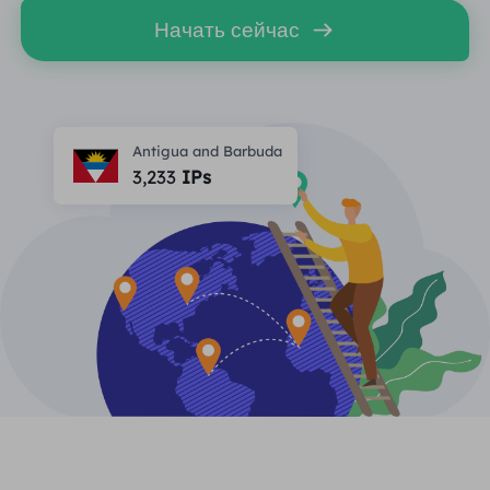
ПАРТНЕРЫ
Начать сейчас
Прокси-провайдер
Учиться
Агент центра статических данных
$0.2
/IP/ден
Защита бренда
Партнерская программа
ПОМОЩЬ
Прокси-провайдер
$1.4
/GB
Русский
SEO-мониторинг
Antigua and Barbuda
Партнеры
Часто задаваемые вопросы
3,233
IPs
中文
БЕСПЛАТНЫЕ ИНСТРУМЕНТЫ
Наслаждаться
Скидка 77%
и действуйте
Проверка рекламы
Блог
сейчас!
Прокси-проверка
English
Жилье $0/ГБ
Неограниченно $0/день
Веб-скрапинг и сканирование
Руководство пользователя
Việt Nam
Список бесплатных прокси
Посмотреть все
ИНТЕГРАЦИИ
Авторизоваться
Зарегистрироваться
Deutsch
МЕСТОПОЛОЖЕНИЯ
Больше интеграций
Соединенные Штаты
Indonesia