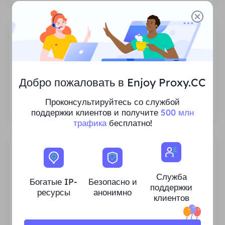
Неограниченное количество сеансов
Добро пожаловать в Enjoy Proxy.CC
Нет ограничений на количество
Проконсультируйтесь со службой
использований или частоту вызовов прокси.
поддержки клиентов и получите
500 млн
трафика
бесплатно!
Служба
Богатые IP-
Безопасно и
поддержки
Богатые ресурсы интеллектуальной
ресурсы
анонимно
клиентов
собственности для жилых помещений
Мы гарантируем стабильность и надежность