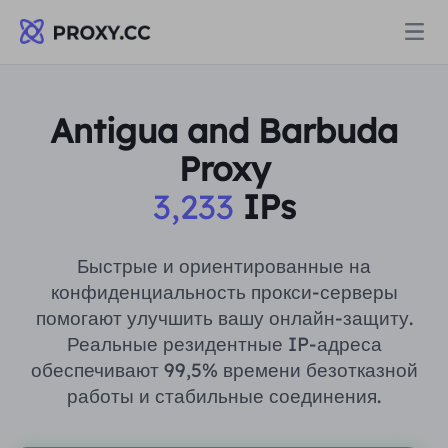
Прокси
Antigua and Barbuda
Proxy
ЖИЛЫЕ ПРОКСИ
Цены
3,233
IPs
Резидентный прокси
ЖИЛЫЕ ПРОКСИ
Data for AI
Быстрые и ориентированные на
Статический резидентный прокси
конфиденциальность прокси-серверы
Резидентный прокси
$0.8
/ГБ
помогают улучшить вашу онлайн-защиту.
Решения
Реальные резидентные IP-адреса
Неограниченный резидентный прокси
Статический резидентный прокси
$0.28
/IP/День
обеспечивают 99,5% времени безотказной
работы и стабильные соединения.
ПО СЛУЧАЮ ИСПОЛЬЗОВАНИЯ
Ресурсы
Агент центра статических данных
Неограниченный резидентный прокси
$69.62
/День
Исследование рынка