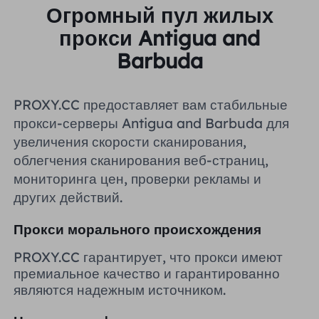
Огромный пул жилых
Великобритания
Русский
прокси Antigua and
Barbuda
Бразилия
हिंदी
Россия
PROXY.CC предоставляет вам стабильные
Português
прокси-серверы Antigua and Barbuda для
увеличения скорости сканирования,
Больше интеграций
облегчения сканирования веб-страниц,
мониторинга цен, проверки рекламы и
других действий.
Прокси морального происхождения
PROXY.CC гарантирует, что прокси имеют
премиальное качество и гарантированно
являются надежным источником.