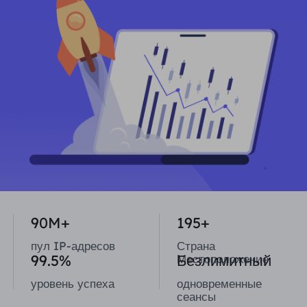
ПАРТНЕРЫ
Прокси-провайдер
Учиться
Агент центра статических данных
$0.2
/IP/ден
Защита бренда
Партнерская программа
ПОМОЩЬ
Прокси-провайдер
$1.4
/GB
Русский
SEO-мониторинг
Партнеры
Часто задаваемые вопросы
中文
БЕСПЛАТНЫЕ ИНСТРУМЕНТЫ
Наслаждаться
Скидка 77%
и действуйте
Проверка рекламы
Блог
сейчас!
Прокси-проверка
English
Жилье $0/ГБ
Неограниченно $0/день
Веб-скрапинг и сканирование
Руководство пользователя
Việt Nam
Список бесплатных прокси
90M+
195+
Посмотреть все
ИНТЕГРАЦИИ
Авторизоваться
Зарегистрироваться
пул IP-адресов
Страна
Deutsch
МЕСТОПОЛОЖЕНИЯ
99.5%
Безлимитный
Местоположение
Больше интеграций
Соединенные Штаты
уровень успеха
одновременные
Indonesia
сеансы