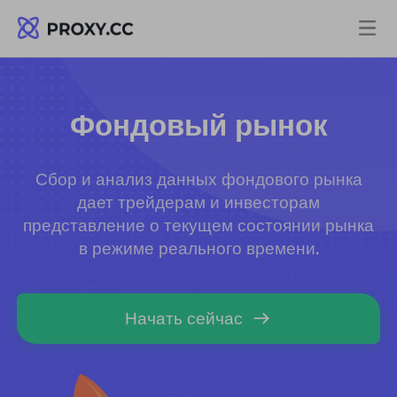
Прокси
Фондовый рынок
ЖИЛЫЕ ПРОКСИ
Цены
Сбор и анализ данных фондового рынка
Резидентный прокси
дает трейдерам и инвесторам
ЖИЛЫЕ ПРОКСИ
представление о текущем состоянии рынка
Data for AI
в режиме реального времени.
Статический резидентный прокси
Резидентный прокси
$0.8
/ГБ
Решения
Неограниченный резидентный прокси
Начать сейчас
Статический резидентный прокси
$0.28
/IP/День
ПО СЛУЧАЮ ИСПОЛЬЗОВАНИЯ
Ресурсы
Агент центра статических данных
Неограниченный резидентный прокси
$69.62
/День
Исследование рынка