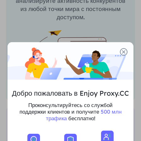
анализируйте активность конкурентов
из любой точки мира с постоянным
доступом.
Добро пожаловать в Enjoy Proxy.CC
Проконсультируйтесь со службой
поддержки клиентов и получите
500 млн
трафика
бесплатно!
SEO-мониторинг
Легко собирайте ценные данные SEO,