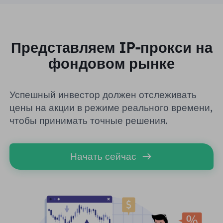
Великобритания
Русский
Бразилия
Представляем IP-прокси на
हिंदी
фондовом рынке
Россия
Português
Успешный инвестор должен отслеживать
Больше интеграций
цены на акции в режиме реального времени,
чтобы принимать точные решения.
Начать сейчас