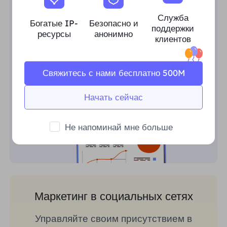
проводите исследования конкурентов,
отслеживайте SERP и получайте
Служба
Богатые IP-
Безопасно и
поддержки
информацию по конкретному региону.
ресурсы
анонимно
клиентов
Свяжитесь с нами бесплатно 500M
Начать сейчас
Не напоминай мне больше
Маркетинг в социальных сетях
Управляйте своим присутствием в