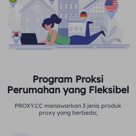
Program Proksi
Perumahan yang Fleksibel
PROXY.CC menawarkan 3 jenis produk
proxy yang berbeda;