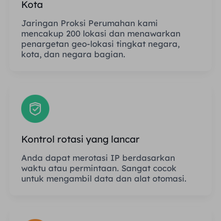
Kota
Jaringan Proksi Perumahan kami
mencakup 200 lokasi dan menawarkan
penargetan geo-lokasi tingkat negara,
kota, dan negara bagian.
Kontrol rotasi yang lancar
Anda dapat merotasi IP berdasarkan
waktu atau permintaan. Sangat cocok
untuk mengambil data dan alat otomasi.