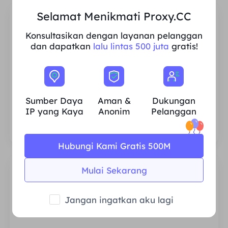
Selamat Menikmati Proxy.CC
Konsultasikan dengan layanan pelanggan
dan dapatkan
lalu lintas 500 juta
gratis!
Sumber Daya IP Perumahan yang
Kaya
Kami memastikan bahwa sumber daya
Sumber Daya
Aman &
Dukungan
proksi IP kami stabil dan dapat
IP yang Kaya
Anonim
Pelanggan
diandalkan, dan kami terus berupaya
memperluas kumpulan proksi saat ini agar
sesuai dengan kebutuhan setiap
Hubungi Kami Gratis 500M
pelanggan.
Mulai Sekarang
Jangan ingatkan aku lagi
Stabil & Efisien