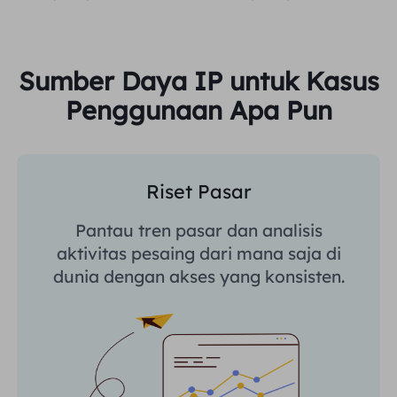
Sumber Daya IP untuk Kasus
Penggunaan Apa Pun
Riset Pasar
Pantau tren pasar dan analisis
aktivitas pesaing dari mana saja di
dunia dengan akses yang konsisten.