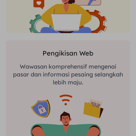
Pengikisan Web
Wawasan komprehensif mengenai
pasar dan informasi pesaing selangkah
lebih maju.