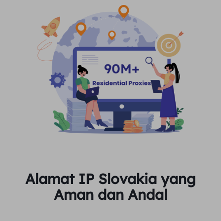
Alamat IP Slovakia yang
Aman dan Andal