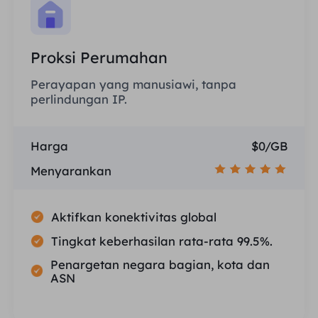
Proksi Perumahan
Perayapan yang manusiawi, tanpa
perlindungan IP.
Harga
$0/GB
Menyarankan
Aktifkan konektivitas global
Tingkat keberhasilan rata-rata 99.5%.
Penargetan negara bagian, kota dan
ASN