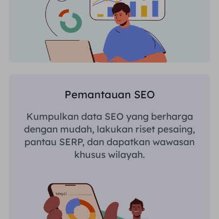
Pemantauan SEO
Kumpulkan data SEO yang berharga
dengan mudah, lakukan riset pesaing,
pantau SERP, dan dapatkan wawasan
khusus wilayah.