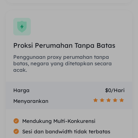
Proksi Perumahan Tanpa Batas
Penggunaan proxy perumahan tanpa
batas, negara yang ditetapkan secara
acak.
Harga
$0/Hari
Menyarankan
Mendukung Multi-Konkurensi
Sesi dan bandwidth tidak terbatas