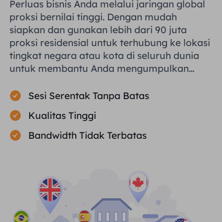
Perluas bisnis Anda melalui jaringan global
proksi bernilai tinggi. Dengan mudah
siapkan dan gunakan lebih dari 90 juta
proksi residensial untuk terhubung ke lokasi
tingkat negara atau kota di seluruh dunia
untuk membantu Anda mengumpulkan
data publik secara efisien.
Sesi Serentak Tanpa Batas
Kualitas Tinggi
Bandwidth Tidak Terbatas