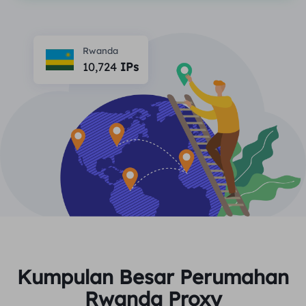
MITRA
Agen ISP long-force
Mempelajari
Agen pusat data statis
$0.2
/IP/ hari
Perlindungan Merek
Program Afiliasi
Rwanda
10,724
IPs
MEMBANTU
Agen ISP long-force
$1.4
/GB
Indonesia
Pemantauan SEO
Mitra
Pertanyaan Umum
中文
ALAT GRATIS
Menikmati
Diskon 77%.
dan Bertindak
Verifikasi Iklan
blog
Sekarang!
Pemeriksa Proksi
English
Perumahan $0/GB
$0/Hari tanpa batas
Pengikisan & Perayapan Web
Panduan Pengguna
Việt Nam
Daftar Proksi Gratis
Lihat Semua
INTEGRASI
Masuk
Mendaftar
Deutsch
LOKASI
Lebih Banyak Integrasi
Kumpulan Besar Perumahan
Amerika Serikat
Indonesia
Rwanda Proxy