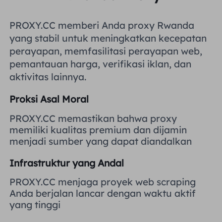
Inggris Raya
Русский
PROXY.CC memberi Anda proxy Rwanda
yang stabil untuk meningkatkan kecepatan
Brazil
हिंदी
perayapan, memfasilitasi perayapan web,
pemantauan harga, verifikasi iklan, dan
Rusia
aktivitas lainnya.
Português
Proksi Asal Moral
Lebih Banyak Integrasi
PROXY.CC memastikan bahwa proxy
memiliki kualitas premium dan dijamin
menjadi sumber yang dapat diandalkan
Infrastruktur yang Andal
PROXY.CC menjaga proyek web scraping
Anda berjalan lancar dengan waktu aktif
yang tinggi