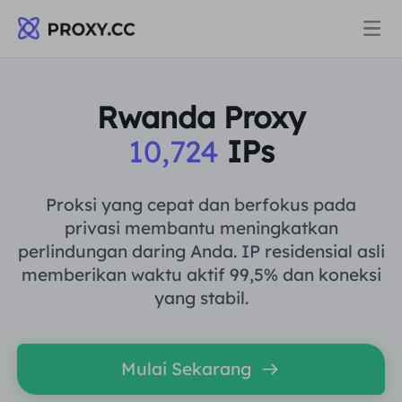
Proksi
Rwanda Proxy
10,724
IPs
PROXI PERUMAHAN
Harga
Proksi Perumahan
Proksi yang cepat dan berfokus pada
PROXI PERUMAHAN
privasi membantu meningkatkan
Data for AI
perlindungan daring Anda. IP residensial asli
Proksi Perumahan Statis
Proksi Perumahan
$0.8
/GB
memberikan waktu aktif 99,5% dan koneksi
yang stabil.
Solusi
Proksi Perumahan Tanpa Batas
Proksi Perumahan Statis
$0.28
/IP/Hari
BERDASARKAN KASUS PENGGUNAAN
Mulai Sekarang
Sumber daya
Agen pusat data statis
Proksi Perumahan Tanpa Batas
$69.62
/Hari
Riset Pasar