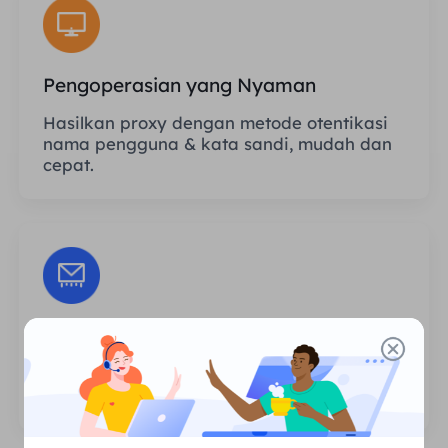
Pengoperasian yang Nyaman
Hasilkan proxy dengan metode otentikasi
nama pengguna & kata sandi, mudah dan
cepat.
Sesi Tanpa Batas
Tidak ada batasan jumlah penggunaan
atau frekuensi pemanggilan proxy.