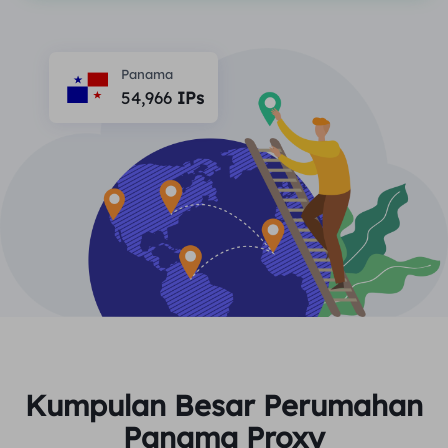
MITRA
Agen ISP long-force
Mempelajari
Agen pusat data statis
$0.2
/IP/ hari
Perlindungan Merek
Program Afiliasi
Panama
54,966
IPs
MEMBANTU
Agen ISP long-force
$1.4
/GB
Indonesia
Pemantauan SEO
Mitra
Pertanyaan Umum
中文
ALAT GRATIS
Menikmati
Diskon 77%.
dan Bertindak
Verifikasi Iklan
blog
Sekarang!
Pemeriksa Proksi
English
Perumahan $0/GB
$0/Hari tanpa batas
Pengikisan & Perayapan Web
Panduan Pengguna
Việt Nam
Daftar Proksi Gratis
Lihat Semua
INTEGRASI
Masuk
Mendaftar
Deutsch
LOKASI
Lebih Banyak Integrasi
Kumpulan Besar Perumahan
Amerika Serikat
Indonesia
Panama Proxy