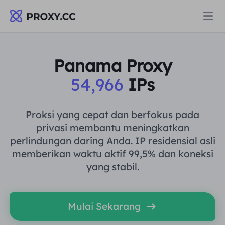
Proksi
Panama Proxy
54,966
IPs
PROXI PERUMAHAN
Harga
Proksi Perumahan
Proksi yang cepat dan berfokus pada
PROXI PERUMAHAN
privasi membantu meningkatkan
Data for AI
perlindungan daring Anda. IP residensial asli
Proksi Perumahan Statis
Proksi Perumahan
$0.8
/GB
memberikan waktu aktif 99,5% dan koneksi
yang stabil.
Solusi
Proksi Perumahan Tanpa Batas
Proksi Perumahan Statis
$0.28
/IP/Hari
BERDASARKAN KASUS PENGGUNAAN
Mulai Sekarang
Sumber daya
Agen pusat data statis
Proksi Perumahan Tanpa Batas
$69.62
/Hari
Riset Pasar