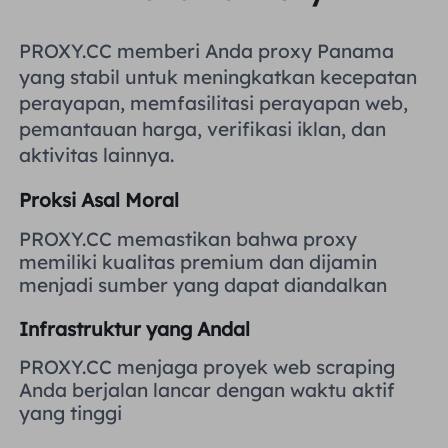
Inggris Raya
Русский
PROXY.CC memberi Anda proxy Panama
yang stabil untuk meningkatkan kecepatan
Brazil
हिंदी
perayapan, memfasilitasi perayapan web,
pemantauan harga, verifikasi iklan, dan
Rusia
aktivitas lainnya.
Português
Proksi Asal Moral
Lebih Banyak Integrasi
PROXY.CC memastikan bahwa proxy
memiliki kualitas premium dan dijamin
menjadi sumber yang dapat diandalkan
Infrastruktur yang Andal
PROXY.CC menjaga proyek web scraping
Anda berjalan lancar dengan waktu aktif
yang tinggi