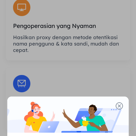
Pengoperasian yang Nyaman
Hasilkan proxy dengan metode otentikasi
nama pengguna & kata sandi, mudah dan
cepat.
Sesi Tanpa Batas
Tidak ada batasan jumlah penggunaan
atau frekuensi pemanggilan proxy.