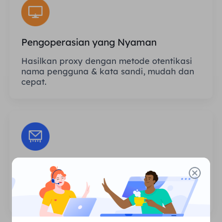
Pengoperasian yang Nyaman
Hasilkan proxy dengan metode otentikasi
nama pengguna & kata sandi, mudah dan
cepat.
Sesi Tanpa Batas
Tidak ada batasan jumlah penggunaan
atau frekuensi pemanggilan proxy.