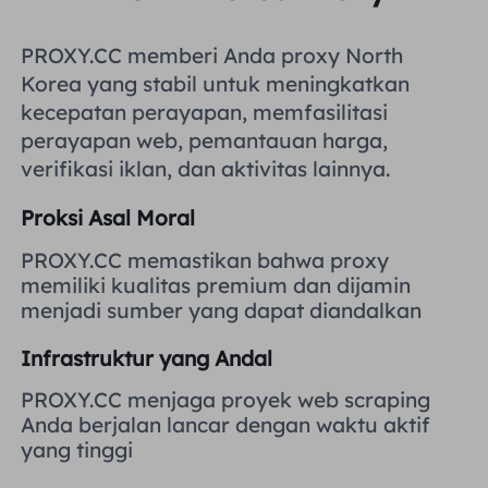
Inggris Raya
Русский
PROXY.CC memberi Anda proxy North
Korea yang stabil untuk meningkatkan
Brazil
हिंदी
kecepatan perayapan, memfasilitasi
perayapan web, pemantauan harga,
Rusia
verifikasi iklan, dan aktivitas lainnya.
Português
Proksi Asal Moral
Lebih Banyak Integrasi
PROXY.CC memastikan bahwa proxy
memiliki kualitas premium dan dijamin
menjadi sumber yang dapat diandalkan
Infrastruktur yang Andal
PROXY.CC menjaga proyek web scraping
Anda berjalan lancar dengan waktu aktif
yang tinggi