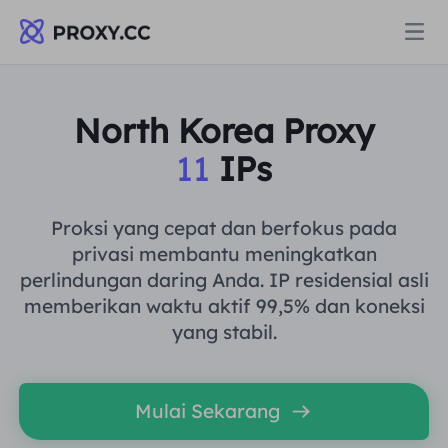
Proksi
North Korea Proxy
11
IPs
PROXI PERUMAHAN
Harga
Proksi Perumahan
Proksi yang cepat dan berfokus pada
PROXI PERUMAHAN
privasi membantu meningkatkan
Data for AI
perlindungan daring Anda. IP residensial asli
Proksi Perumahan Statis
Proksi Perumahan
$0.8
/GB
memberikan waktu aktif 99,5% dan koneksi
yang stabil.
Solusi
Proksi Perumahan Tanpa Batas
Proksi Perumahan Statis
$0.28
/IP/Hari
BERDASARKAN KASUS PENGGUNAAN
Mulai Sekarang
Sumber daya
Agen pusat data statis
Proksi Perumahan Tanpa Batas
$69.62
/Hari
Riset Pasar