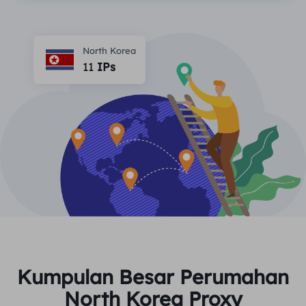
MITRA
Agen ISP long-force
Mempelajari
Agen pusat data statis
$0.2
/IP/ hari
Perlindungan Merek
Program Afiliasi
North Korea
11
IPs
MEMBANTU
Agen ISP long-force
$1.4
/GB
Indonesia
Pemantauan SEO
Mitra
Pertanyaan Umum
中文
ALAT GRATIS
Menikmati
Diskon 77%.
dan Bertindak
Verifikasi Iklan
blog
Sekarang!
Pemeriksa Proksi
English
Perumahan $0/GB
$0/Hari tanpa batas
Pengikisan & Perayapan Web
Panduan Pengguna
Việt Nam
Daftar Proksi Gratis
Lihat Semua
INTEGRASI
Masuk
Mendaftar
Deutsch
LOKASI
Lebih Banyak Integrasi
Kumpulan Besar Perumahan
Amerika Serikat
Indonesia
North Korea Proxy