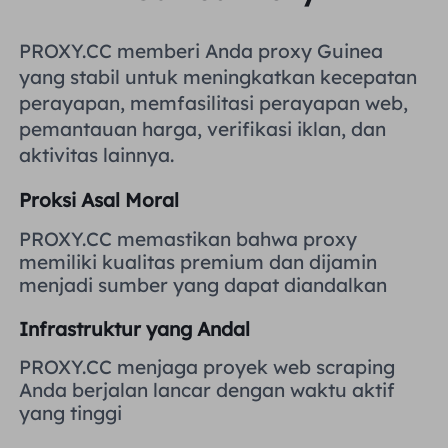
Inggris Raya
Русский
PROXY.CC memberi Anda proxy Guinea
yang stabil untuk meningkatkan kecepatan
Brazil
हिंदी
perayapan, memfasilitasi perayapan web,
pemantauan harga, verifikasi iklan, dan
Rusia
aktivitas lainnya.
Português
Proksi Asal Moral
Lebih Banyak Integrasi
PROXY.CC memastikan bahwa proxy
memiliki kualitas premium dan dijamin
menjadi sumber yang dapat diandalkan
Infrastruktur yang Andal
PROXY.CC menjaga proyek web scraping
Anda berjalan lancar dengan waktu aktif
yang tinggi