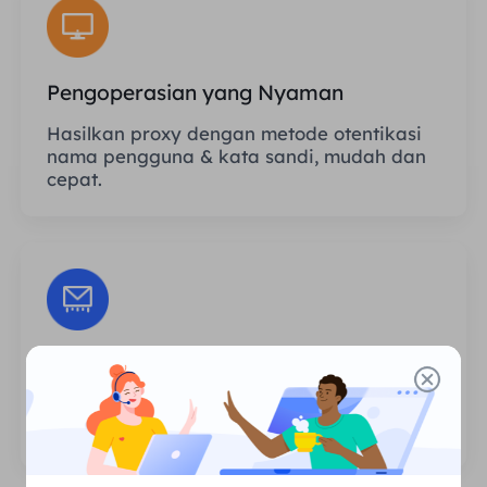
Pengoperasian yang Nyaman
Hasilkan proxy dengan metode otentikasi
nama pengguna & kata sandi, mudah dan
cepat.
Sesi Tanpa Batas
Tidak ada batasan jumlah penggunaan
atau frekuensi pemanggilan proxy.