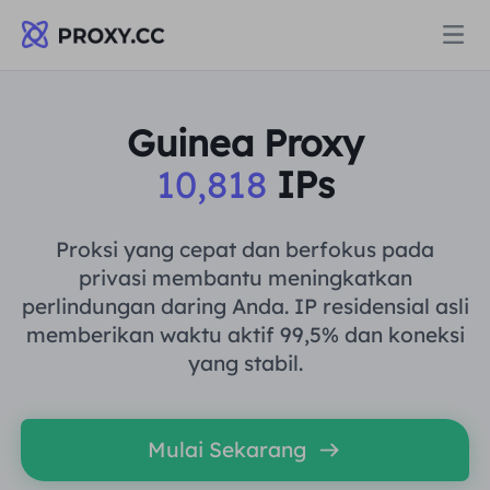
Proksi
Guinea Proxy
10,818
IPs
PROXI PERUMAHAN
Harga
Proksi Perumahan
Proksi yang cepat dan berfokus pada
PROXI PERUMAHAN
privasi membantu meningkatkan
Data for AI
perlindungan daring Anda. IP residensial asli
Proksi Perumahan Statis
Proksi Perumahan
$0.8
/GB
memberikan waktu aktif 99,5% dan koneksi
yang stabil.
Solusi
Proksi Perumahan Tanpa Batas
Proksi Perumahan Statis
$0.28
/IP/Hari
BERDASARKAN KASUS PENGGUNAAN
Mulai Sekarang
Sumber daya
Agen pusat data statis
Proksi Perumahan Tanpa Batas
$69.62
/Hari
Riset Pasar