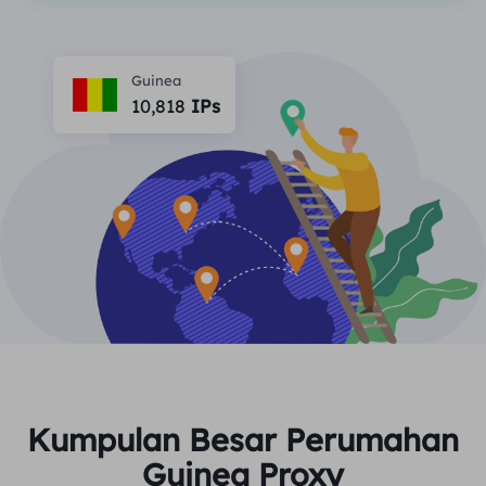
MITRA
Agen ISP long-force
Mempelajari
Agen pusat data statis
$0.2
/IP/ hari
Perlindungan Merek
Program Afiliasi
Guinea
10,818
IPs
MEMBANTU
Agen ISP long-force
$1.4
/GB
Indonesia
Pemantauan SEO
Mitra
Pertanyaan Umum
中文
ALAT GRATIS
Menikmati
Diskon 77%.
dan Bertindak
Verifikasi Iklan
blog
Sekarang!
Pemeriksa Proksi
English
Perumahan $0/GB
$0/Hari tanpa batas
Pengikisan & Perayapan Web
Panduan Pengguna
Việt Nam
Daftar Proksi Gratis
Lihat Semua
INTEGRASI
Masuk
Mendaftar
Deutsch
LOKASI
Lebih Banyak Integrasi
Kumpulan Besar Perumahan
Amerika Serikat
Indonesia
Guinea Proxy