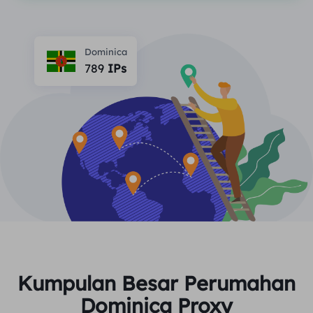
MITRA
Agen ISP long-force
Mempelajari
Agen pusat data statis
$0.2
/IP/ hari
Perlindungan Merek
Program Afiliasi
Dominica
789
IPs
MEMBANTU
Agen ISP long-force
$1.4
/GB
Indonesia
Pemantauan SEO
Mitra
Pertanyaan Umum
中文
ALAT GRATIS
Menikmati
Diskon 77%.
dan Bertindak
Verifikasi Iklan
blog
Sekarang!
Pemeriksa Proksi
English
Perumahan $0/GB
$0/Hari tanpa batas
Pengikisan & Perayapan Web
Panduan Pengguna
Việt Nam
Daftar Proksi Gratis
Lihat Semua
INTEGRASI
Masuk
Mendaftar
Deutsch
LOKASI
Lebih Banyak Integrasi
Kumpulan Besar Perumahan
Amerika Serikat
Indonesia
Dominica Proxy