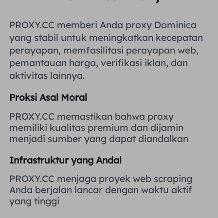
Inggris Raya
Русский
PROXY.CC memberi Anda proxy Dominica
yang stabil untuk meningkatkan kecepatan
Brazil
हिंदी
perayapan, memfasilitasi perayapan web,
pemantauan harga, verifikasi iklan, dan
Rusia
aktivitas lainnya.
Português
Proksi Asal Moral
Lebih Banyak Integrasi
PROXY.CC memastikan bahwa proxy
memiliki kualitas premium dan dijamin
menjadi sumber yang dapat diandalkan
Infrastruktur yang Andal
PROXY.CC menjaga proyek web scraping
Anda berjalan lancar dengan waktu aktif
yang tinggi