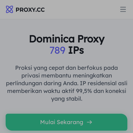
Proksi
Dominica Proxy
789
IPs
PROXI PERUMAHAN
Harga
Proksi Perumahan
Proksi yang cepat dan berfokus pada
PROXI PERUMAHAN
privasi membantu meningkatkan
Data for AI
perlindungan daring Anda. IP residensial asli
Proksi Perumahan Statis
Proksi Perumahan
$0.8
/GB
memberikan waktu aktif 99,5% dan koneksi
yang stabil.
Solusi
Proksi Perumahan Tanpa Batas
Proksi Perumahan Statis
$0.28
/IP/Hari
BERDASARKAN KASUS PENGGUNAAN
Mulai Sekarang
Sumber daya
Agen pusat data statis
Proksi Perumahan Tanpa Batas
$69.62
/Hari
Riset Pasar