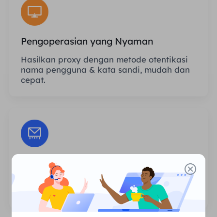
Pengoperasian yang Nyaman
Hasilkan proxy dengan metode otentikasi
nama pengguna & kata sandi, mudah dan
cepat.
Sesi Tanpa Batas
Tidak ada batasan jumlah penggunaan
atau frekuensi pemanggilan proxy.