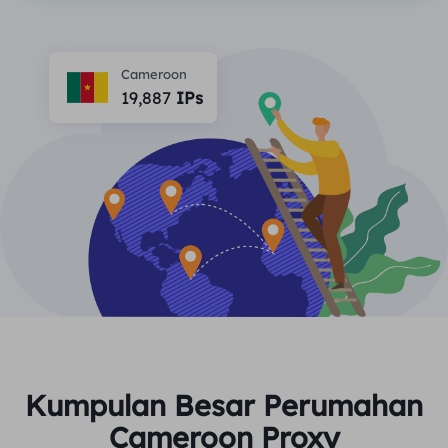
MITRA
Agen ISP long-force
Mempelajari
Agen pusat data statis
$0.2
/IP/ hari
Perlindungan Merek
Program Afiliasi
Cameroon
19,887
IPs
MEMBANTU
Agen ISP long-force
$1.4
/GB
Indonesia
Pemantauan SEO
Mitra
Pertanyaan Umum
中文
ALAT GRATIS
Menikmati
Diskon 77%.
dan Bertindak
Verifikasi Iklan
blog
Sekarang!
Pemeriksa Proksi
English
Perumahan $0/GB
$0/Hari tanpa batas
Pengikisan & Perayapan Web
Panduan Pengguna
Việt Nam
Daftar Proksi Gratis
Lihat Semua
INTEGRASI
Masuk
Mendaftar
Deutsch
LOKASI
Lebih Banyak Integrasi
Kumpulan Besar Perumahan
Amerika Serikat
Indonesia
Cameroon Proxy