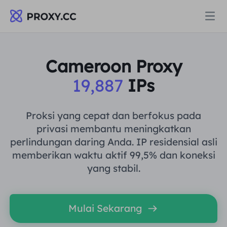
Proksi
Cameroon Proxy
19,887
IPs
PROXI PERUMAHAN
Harga
Proksi Perumahan
Proksi yang cepat dan berfokus pada
PROXI PERUMAHAN
privasi membantu meningkatkan
Data for AI
perlindungan daring Anda. IP residensial asli
Proksi Perumahan Statis
Proksi Perumahan
$0.8
/GB
memberikan waktu aktif 99,5% dan koneksi
yang stabil.
Solusi
Proksi Perumahan Tanpa Batas
Proksi Perumahan Statis
$0.28
/IP/Hari
BERDASARKAN KASUS PENGGUNAAN
Mulai Sekarang
Sumber daya
Agen pusat data statis
Proksi Perumahan Tanpa Batas
$69.62
/Hari
Riset Pasar