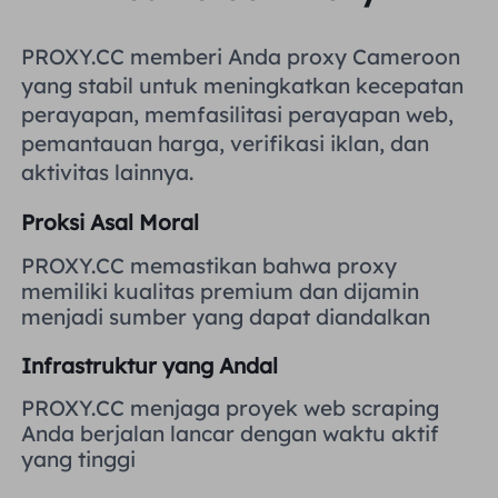
Inggris Raya
Русский
PROXY.CC memberi Anda proxy Cameroon
yang stabil untuk meningkatkan kecepatan
Brazil
हिंदी
perayapan, memfasilitasi perayapan web,
pemantauan harga, verifikasi iklan, dan
Rusia
aktivitas lainnya.
Português
Proksi Asal Moral
Lebih Banyak Integrasi
PROXY.CC memastikan bahwa proxy
memiliki kualitas premium dan dijamin
menjadi sumber yang dapat diandalkan
Infrastruktur yang Andal
PROXY.CC menjaga proyek web scraping
Anda berjalan lancar dengan waktu aktif
yang tinggi