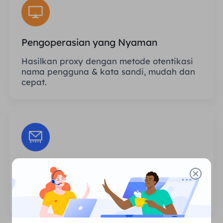
Pengoperasian yang Nyaman
Hasilkan proxy dengan metode otentikasi
nama pengguna & kata sandi, mudah dan
cepat.
Sesi Tanpa Batas
Tidak ada batasan jumlah penggunaan
atau frekuensi pemanggilan proxy.