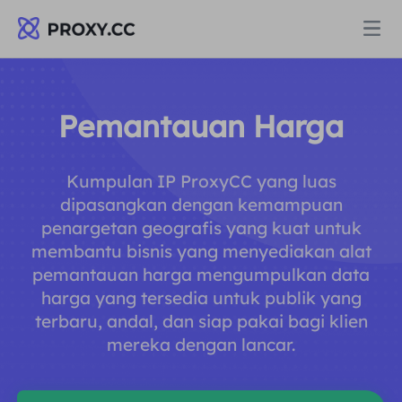
Proksi
Pemantauan Harga
PROXI PERUMAHAN
Harga
Kumpulan IP ProxyCC yang luas
Proksi Perumahan
dipasangkan dengan kemampuan
PROXI PERUMAHAN
penargetan geografis yang kuat untuk
Data for AI
membantu bisnis yang menyediakan alat
Proksi Perumahan Statis
Proksi Perumahan
$0.8
/GB
pemantauan harga mengumpulkan data
harga yang tersedia untuk publik yang
Solusi
Proksi Perumahan Tanpa Batas
terbaru, andal, dan siap pakai bagi klien
Proksi Perumahan Statis
$0.28
/IP/Hari
mereka dengan lancar.
BERDASARKAN KASUS PENGGUNAAN
Sumber daya
Agen pusat data statis
Proksi Perumahan Tanpa Batas
$69.62
/Hari
Riset Pasar