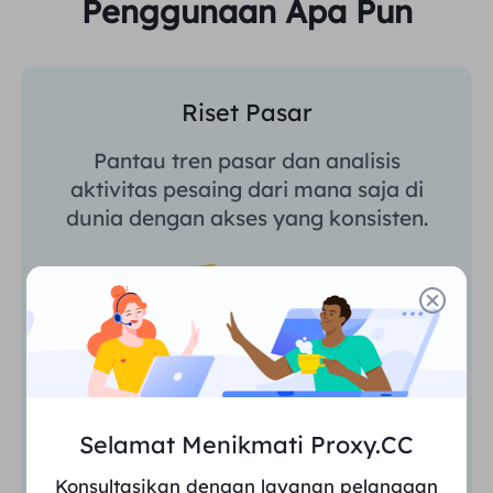
Penggunaan Apa Pun
Riset Pasar
Pantau tren pasar dan analisis
aktivitas pesaing dari mana saja di
dunia dengan akses yang konsisten.
Selamat Menikmati Proxy.CC
Konsultasikan dengan layanan pelanggan