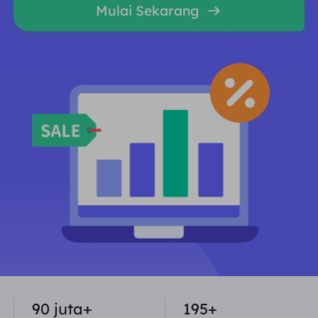
Mulai Sekarang
MITRA
Agen ISP long-force
Mempelajari
Agen pusat data statis
$0.2
/IP/ hari
Perlindungan Merek
Program Afiliasi
MEMBANTU
Agen ISP long-force
$1.4
/GB
Indonesia
Pemantauan SEO
Mitra
Pertanyaan Umum
中文
ALAT GRATIS
Menikmati
Diskon 77%.
dan Bertindak
Verifikasi Iklan
blog
Sekarang!
Pemeriksa Proksi
English
Perumahan $0/GB
$0/Hari tanpa batas
Pengikisan & Perayapan Web
Panduan Pengguna
Việt Nam
Daftar Proksi Gratis
Lihat Semua
INTEGRASI
Masuk
Mendaftar
Deutsch
LOKASI
Lebih Banyak Integrasi
Amerika Serikat
Indonesia
90 juta+
195+