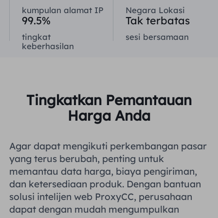
kumpulan alamat IP
Negara Lokasi
Inggris Raya
Русский
99.5%
Tak terbatas
tingkat
sesi bersamaan
Brazil
keberhasilan
हिंदी
Rusia
Português
Tingkatkan Pemantauan
Lebih Banyak Integrasi
Harga Anda
Agar dapat mengikuti perkembangan pasar
yang terus berubah, penting untuk
memantau data harga, biaya pengiriman,
dan ketersediaan produk. Dengan bantuan
solusi intelijen web ProxyCC, perusahaan
dapat dengan mudah mengumpulkan