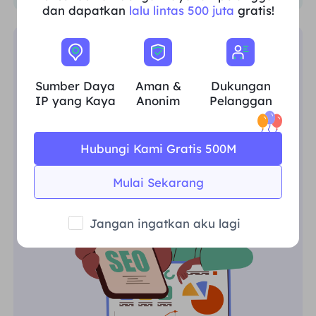
dan dapatkan
lalu lintas 500 juta
gratis!
Pemantauan SEO
Sumber Daya
Aman &
Dukungan
Kumpulkan data SEO yang berharga
IP yang Kaya
Anonim
Pelanggan
dengan mudah, lakukan riset pesaing,
pantau SERP, dan dapatkan wawasan
khusus wilayah.
Hubungi Kami Gratis 500M
Mulai Sekarang
Jangan ingatkan aku lagi