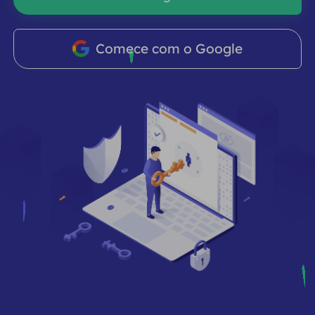
PARCEIROS
Proxy ISP de longa duração
Aprender
Agente de data center estático
$0.2
/IP/dia
Proteção da marca
Comece com o Google
Programa de afiliados
AJUDA
Proxy ISP de longa duração
$1.4
/GB
Português
Monitoramento de SEO
Parceiros
Perguntas frequentes
中文
FERRAMENTAS GRATUITAS
Aproveitar
77% de desconto
e aja agora!
Verificação de anúncios
Blogue
Residencial $0/GB
$0/dia ilimitado
Verificador de proxy
English
Raspagem e rastreamento da Web
Guia do usuário
Việt Nam
Lista de proxy grátis
Ver tudo
INTEGRAÇÕES
Conecte-se
Inscrever-se
Deutsch
LOCAIS
Mais integrações
Estados Unidos
Indonesia