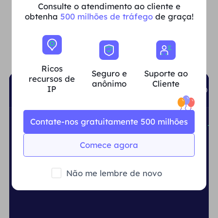
Consulte o atendimento ao cliente e
PRINCIPAIS IDIOMAS SUPORTADOS
obtenha
500 milhões de tráfego
de graça!
Facilmente integrado e
personalizável
Ricos
Seguro e
Suporte ao
recursos de
anônimo
Cliente
IP
shell
python
Node.js
PHP
GO
Contate-nos gratuitamente 500 milhões
curl
-x
USER
:PASS@gw.proxy.cc:4512 htt
Comece agora
Não me lembre de novo