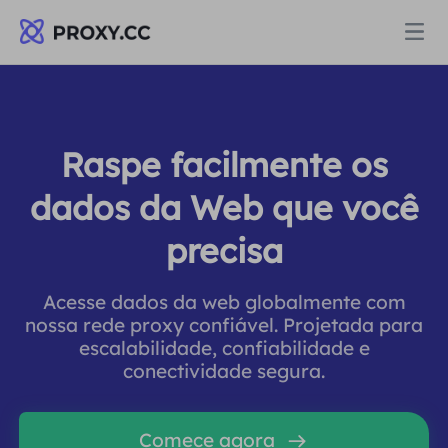
Proxies
Raspe facilmente os
PROCURAÇÃO RESIDENCIAL
Preços
dados da Web que você
Procuração Residencial
precisa
PROCURAÇÃO RESIDENCIAL
Data for AI
Proxy residencial estático
Procuração Residencial
$0.8
/GB
Acesse dados da web globalmente com
nossa rede proxy confiável. Projetada para
Soluções
escalabilidade, confiabilidade e
Proxy Residencial Ilimitado
Proxy residencial estático
$0.28
/IP/Dia
conectividade segura.
POR CASO DE USO
Recursos
Agente de data center estático
Proxy Residencial Ilimitado
$69.62
/Dia
Comece agora
Pesquisa de mercado